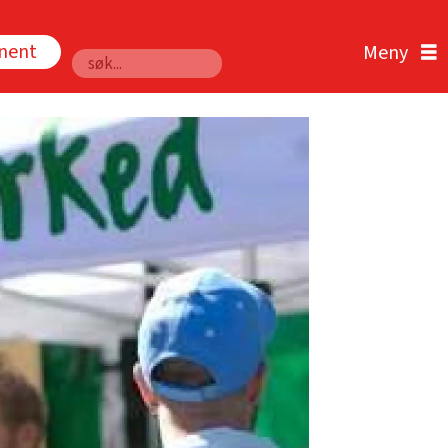
nnent
Søk