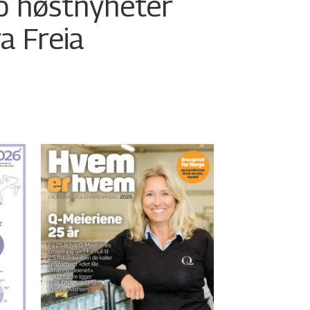
o høstnyheter
ra Freia