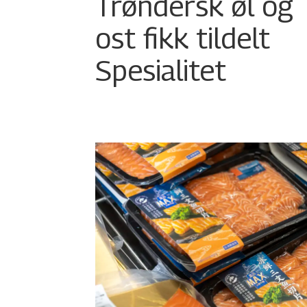
Trøndersk øl og
ost fikk tildelt
Spesialitet