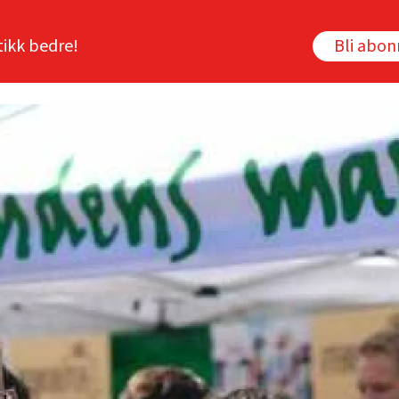
tikk bedre!
Bli abo