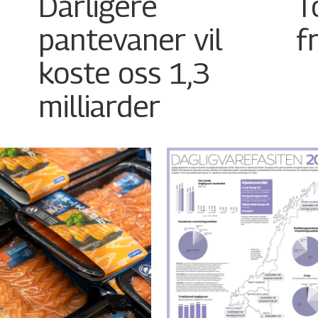
Dårligere
T
pantevaner vil
f
koste oss 1,3
milliarder