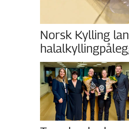
Norsk Kylling la
halalkylling­påleg