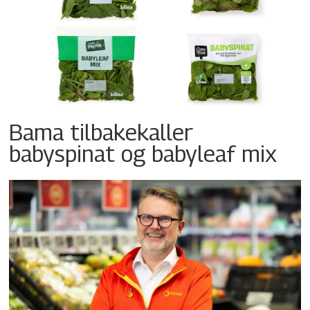
Bama tilbakekaller
babyspinat og babyleaf mix