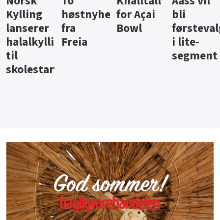
Knalltall
Aass vil
Brus og
Hard
ter
for Açai
bli
jus fra
iste fra
Bowl
førstevalg
Berentsen
Hansa
i lite-
segment