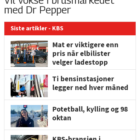
med Dr Pepper
Siste artikler - KBS
Mat er viktigere enn
pris når elbilister
velger ladestopp
Ti bensinstasjoner
legger ned hver måned
Potetball, kylling og 98
oktan
KBS-bransjen i