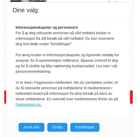
Færre varer, men fulle
Dine valg:
hyller
Informasjonskapsler og personvern
KI lager mat i butikken
For å gi deg relevante annonser på vårt nettsted bruker vi
informasjon fra ditt besøk på vårt nettsted. Du kan reservere
deg mot dette under "Innstillinger".
For øvrig bruker vi informasjonskapsler og lignende verktøy for
Q passerte 1 milliard i
analyse, for å sammenligne nettlesere, tilpasse innhold til deg
og for å utvikle og tilby nødvendig funksjonalitet. Les mer i vår
Rema i 2025
personvernerklæring.
Vi er med i Fagpressen-nettverket. Om du samtykker under, vil
du få relevante annonser på nettstedene til medlemmene i
nettverket basert på informasjon fra dine besøk på tvers av
Siste artikler - Økologisk
disse nettstedene. En oversikt over medlemmene finner du på
Fagpressen.no.
Kolonihagens norske
yoghurt: Trues av
Avvis alle
Godta
Innstillinger
melkemangel