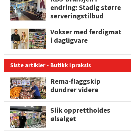
endring: Stadig større
serveringstilbud
Vokser med ferdigmat
i dagligvare
Siste artikler - Butikk i praksis
Rema-flaggskip
dundrer videre
Slik opprettholdes
ølsalget