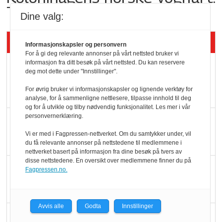
Trues av melkemangel
Dine valg:
Siste artikler - KBS
Informasjonskapsler og personvern
For å gi deg relevante annonser på vårt nettsted bruker vi
informasjon fra ditt besøk på vårt nettsted. Du kan reservere
Mat er viktigere enn
deg mot dette under "Innstillinger".
pris når elbilister
For øvrig bruker vi informasjonskapsler og lignende verktøy for
velger ladestopp
analyse, for å sammenligne nettlesere, tilpasse innhold til deg
og for å utvikle og tilby nødvendig funksjonalitet. Les mer i vår
personvernerklæring.
Ti bensinstasjoner
legger ned hver måned
Vi er med i Fagpressen-nettverket. Om du samtykker under, vil
du få relevante annonser på nettstedene til medlemmene i
nettverket basert på informasjon fra dine besøk på tvers av
disse nettstedene. En oversikt over medlemmene finner du på
Potetball, kylling og 98
Fagpressen.no.
oktan
Avvis alle
Godta
Innstillinger
KBS-bransjen i