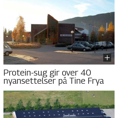
Protein-sug gir over 40
nyansettelser på Tine Frya