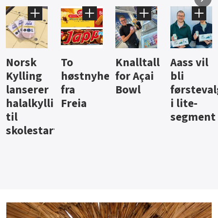
Knalltall
Aass vil
Brus og
Hard
ter
for Açai
bli
jus fra
iste fra
Bowl
førstevalg
Berentsen
Hansa
i lite-
segment