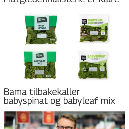
Bama tilbakekaller
babyspinat og babyleaf mix