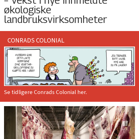
økologiske
landbruksvirksomheter
CONRADS COLONIAL
Se tidligere Conrads Colonial her.