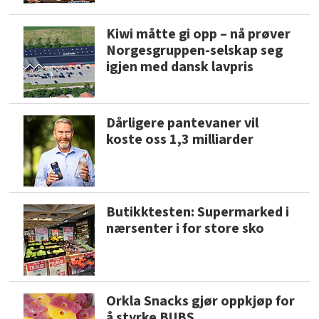
Kiwi måtte gi opp – nå prøver
Norgesgruppen-selskap seg
igjen med dansk lavpris
Dårligere pantevaner vil
koste oss 1,3 milliarder
Butikktesten: Supermarked i
nærsenter i for store sko
Orkla Snacks gjør oppkjøp for
å styrke BUBS