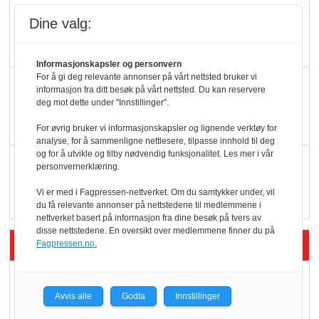
Potetball, kylling og 98
Dine valg:
oktan
Informasjonskapsler og personvern
For å gi deg relevante annonser på vårt nettsted bruker vi
KBS-bransjen i
informasjon fra ditt besøk på vårt nettsted. Du kan reservere
endring: Stadig større
deg mot dette under "Innstillinger".
serveringstilbud
For øvrig bruker vi informasjonskapsler og lignende verktøy for
analyse, for å sammenligne nettlesere, tilpasse innhold til deg
og for å utvikle og tilby nødvendig funksjonalitet. Les mer i vår
Vokser med ferdigmat
personvernerklæring.
i dagligvare
Vi er med i Fagpressen-nettverket. Om du samtykker under, vil
du få relevante annonser på nettstedene til medlemmene i
nettverket basert på informasjon fra dine besøk på tvers av
disse nettstedene. En oversikt over medlemmene finner du på
Siste artikler - Butikk i praksis
Fagpressen.no.
Rema-flaggskip
dundrer videre
Avvis alle
Godta
Innstillinger