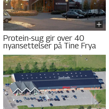
Protein-sug gir over 40
nyansettelser på Tine Frya