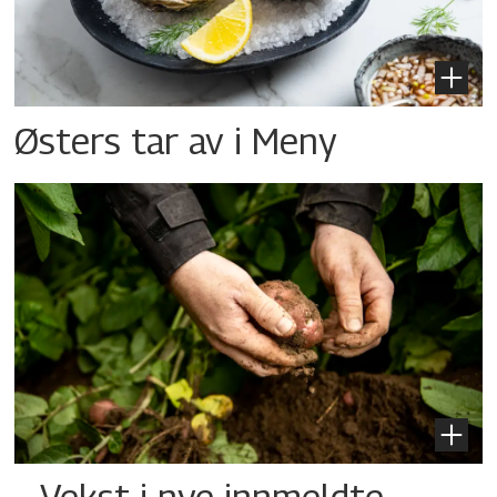
Østers tar av i Meny
– Vekst i nye innmeldte