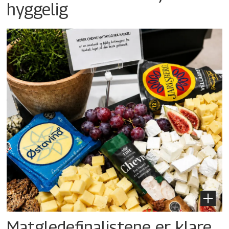
hyggelig
Matgledefinalistene er klare