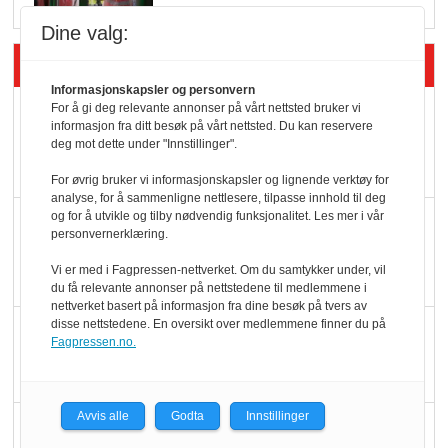
Dine valg:
Siste artikler - Økologisk
Informasjonskapsler og personvern
For å gi deg relevante annonser på vårt nettsted bruker vi
Kolonihagens norske
informasjon fra ditt besøk på vårt nettsted. Du kan reservere
yoghurt: Trues av
deg mot dette under "Innstillinger".
melkemangel
For øvrig bruker vi informasjonskapsler og lignende verktøy for
analyse, for å sammenligne nettlesere, tilpasse innhold til deg
og for å utvikle og tilby nødvendig funksjonalitet. Les mer i vår
Marit Kolby vant
personvernerklæring.
Økologisk Norge sin
Vi er med i Fagpressen-nettverket. Om du samtykker under, vil
hederspris
du få relevante annonser på nettstedene til medlemmene i
nettverket basert på informasjon fra dine besøk på tvers av
disse nettstedene. En oversikt over medlemmene finner du på
Blir enklere å velge
Fagpressen.no.
økologisk i butikkhylla
Avvis alle
Godta
Innstillinger
Kolonihagen sliter