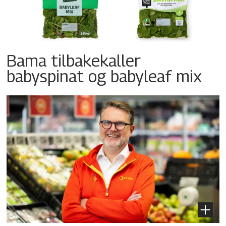
Bama tilbakekaller
babyspinat og babyleaf mix