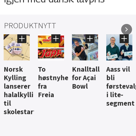
PRODUKTNYTT
Knalltall
Aass vil
Brus og
Hard
ter
for Açai
bli
jus fra
iste fra
Bowl
førstevalg
Berentsen
Hansa
i lite-
segment