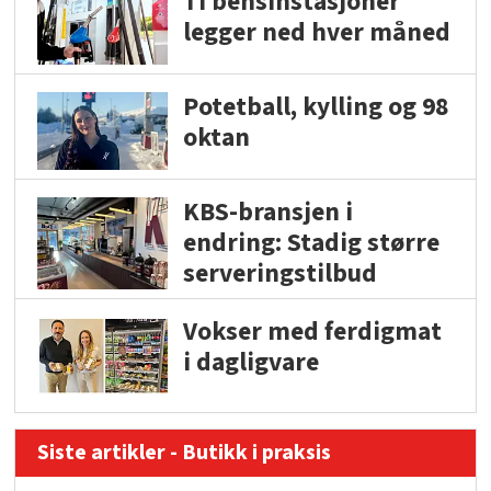
Ti bensinstasjoner
legger ned hver måned
Potetball, kylling og 98
oktan
KBS-bransjen i
endring: Stadig større
serveringstilbud
Vokser med ferdigmat
i dagligvare
Siste artikler - Butikk i praksis