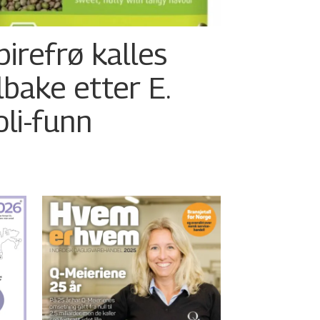
pirefrø kalles
ilbake etter E.
oli-funn