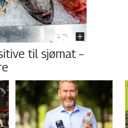
tive til sjømat –
re