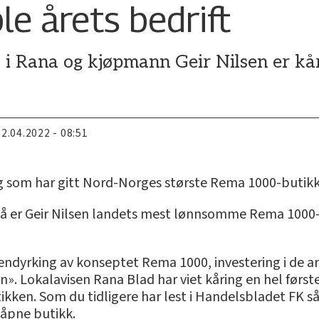
e årets bedrift
Rana og kjøpmann Geir Nilsen er kåret
22.04.2022 - 08:51
ng som har gitt Nord-Norges største Rema 1000-butik
 så er Geir Nilsen landets mest lønnsomme Rema 1000
rendyrking av konseptet Rema 1000, investering i de a
sen». Lokalavisen Rana Blad har viet kåring en hel fø
tikken. Som du tidligere har lest i Handelsbladet FK
såpne butikk.