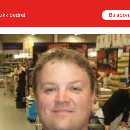
tikk bedre!
Bli abo