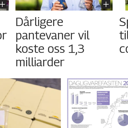
Dårligere
S
or
pantevaner vil
t
koste oss 1,3
c
milliarder