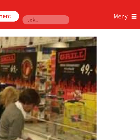
nnent
Søk