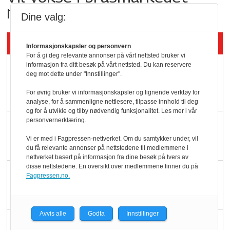
med Dr Pepper
Dine valg:
Siste artikler - KBS
Informasjonskapsler og personvern
For å gi deg relevante annonser på vårt nettsted bruker vi
informasjon fra ditt besøk på vårt nettsted. Du kan reservere
Mat er viktigere enn
deg mot dette under "Innstillinger".
pris når elbilister
For øvrig bruker vi informasjonskapsler og lignende verktøy for
velger ladestopp
analyse, for å sammenligne nettlesere, tilpasse innhold til deg
og for å utvikle og tilby nødvendig funksjonalitet. Les mer i vår
personvernerklæring.
Ti bensinstasjoner
legger ned hver måned
Vi er med i Fagpressen-nettverket. Om du samtykker under, vil
du få relevante annonser på nettstedene til medlemmene i
nettverket basert på informasjon fra dine besøk på tvers av
disse nettstedene. En oversikt over medlemmene finner du på
Potetball, kylling og 98
Fagpressen.no.
oktan
Avvis alle
Godta
Innstillinger
KBS-bransjen i