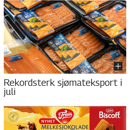
Rekordsterk sjømateksport i
juli