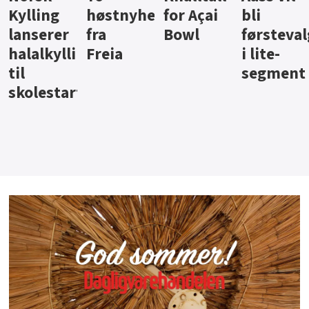
ter
for Açai
bli
jus fra
iste fra
Bowl
førstevalg
Berentsen
Hansa
i lite-
segment