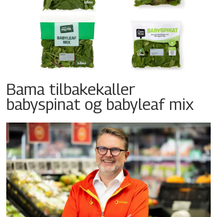
Bama tilbakekaller
babyspinat og babyleaf mix