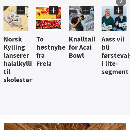
Knalltall
Aass vil
Brus og
Hard
ter
for Açai
bli
jus fra
iste fra
Bowl
førstevalg
Berentsen
Hansa
i lite-
segment