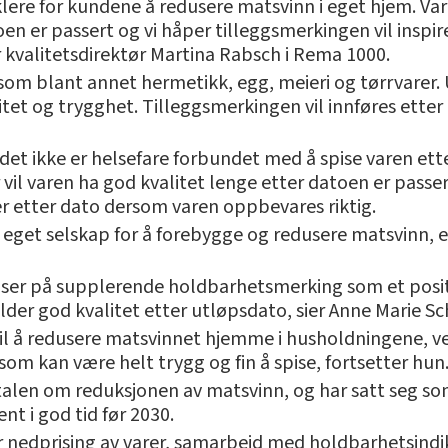
klere for kundene å redusere matsvinn i eget hjem. Var
toen er passert og vi håper tilleggsmerkingen vil inspi
r kvalitetsdirektør Martina Rabsch i Rema 1000.
 som blant annet hermetikk, egg, meieri og tørrvarer
itet og trygghet. Tilleggsmerkingen vil innføres etter
det ikke er helsefare forbundet med å spise varen ette
er vil varen ha god kvalitet lenge etter datoen er passe
 etter dato dersom varen oppbevares riktig.
eget selskap for å forebygge og redusere matsvinn, e
 ser på supplerende holdbarhetsmerking som et positi
der god kvalitet etter utløpsdato, sier Anne Marie Sc
ra til å redusere matsvinnet hjemme i husholdningene, v
som kan være helt trygg og fin å spise, fortsetter hun
talen om reduksjonen av matsvinn, og har satt seg s
nt i god tid før 2030.
er nedprising av varer, samarbeid med holdbarhetsind