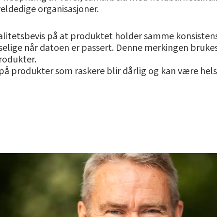
eldedige organisasjoner.
alitetsbevis på at produktet holder samme konsistens
piselige når datoen er passert. Denne merkingen bruke
rodukter.
å produkter som raskere blir dårlig og kan være helse