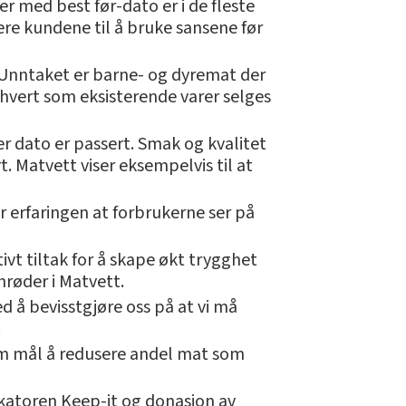
er med best før-dato er i de fleste
rere kundene til å bruke sansene før
. Unntaket er barne- og dyremat der
 hvert som eksisterende varer selges
r dato er passert. Smak og kvalitet
rt. Matvett viser eksempelvis til at
r erfaringen at forbrukerne ser på
vt tiltak for å skape økt trygghet
hrøder i Matvett.
ed å bevisstgjøre oss på at vi må
.
om mål å redusere andel mat som
ikatoren Keep-it og donasjon av