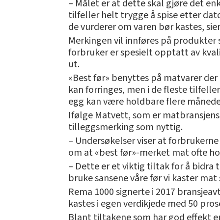
– Målet er at dette skal gjøre det en
tilfeller helt trygge å spise etter da
de vurderer om varen bør kastes, sie
Merkingen vil innføres på produkter
forbruker er spesielt opptatt av kval
ut.
«Best før» benyttes på matvarer der 
kan forringes, men i de fleste tilfell
egg kan være holdbare flere måneder
Ifølge Matvett, som er matbransjens 
tilleggsmerking som nyttig.
– Undersøkelser viser at forbrukerne
om at «best før»-merket mat ofte hol
– Dette er et viktig tiltak for å bid
bruke sansene våre før vi kaster mat 
Rema 1000 signerte i 2017 bransjeav
kastes i egen verdikjede med 50 prose
Blant tiltakene som har god effekt 