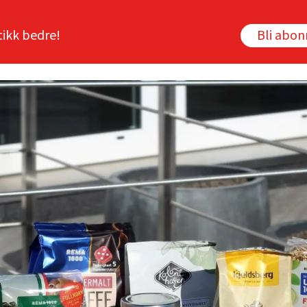
tikk bedre!
Bli abo