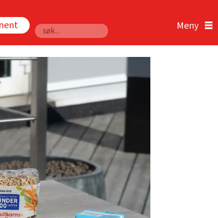
nnent
Søk