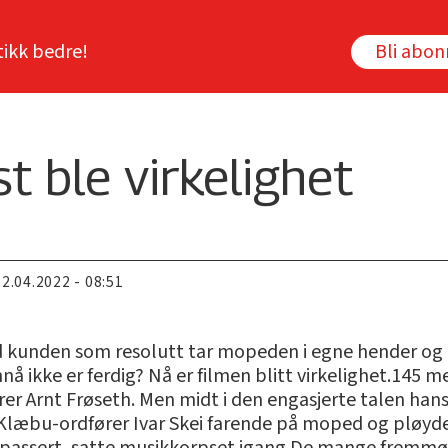
tikk bedre!
Bli abo
 ble virkelighet
22.04.2022 - 08:51
unden som resolutt tar mopeden i egne hender og k
 ikke er ferdig? Nå er filmen blitt virkelighet.145 
er Arnt Frøseth. Men midt i den engasjerte talen hans 
 Klæbu-ordfører Ivar Skei farende på moped og pløyde