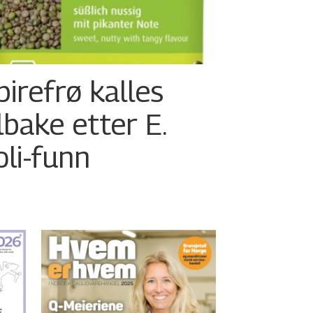
pirefrø kalles
ilbake etter E.
oli-funn