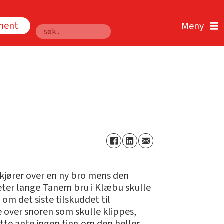
nnent
Søk
jører over en ny bro mens den
meter lange Tanem bru i Klæbu skulle
om det siste tilskuddet til
 over snoren som skulle klippes,