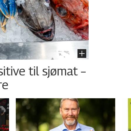
tive til sjømat –
re