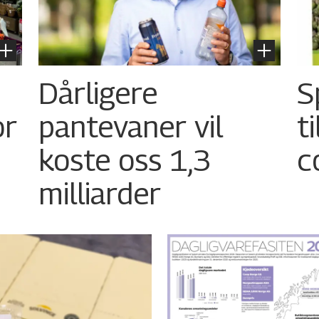
Dårligere
S
or
pantevaner vil
t
koste oss 1,3
c
milliarder