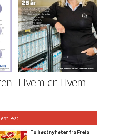
ten
Hvem er Hvem
est lest:
To høstnyheter fra Freia