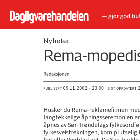
— gjør god bu
Nyheter
Rema-mopedist
Redaksjonen
09.11.2002 - 23:00
PUBLISERT
SIST OPPDATERT
Husker du Rema-reklamefilmen med k
langtekkelige åpningsseremonien ennå
åpnes av Sør-Trøndelags fylkesordfør
fylkesveistrekningen, kom plutselig