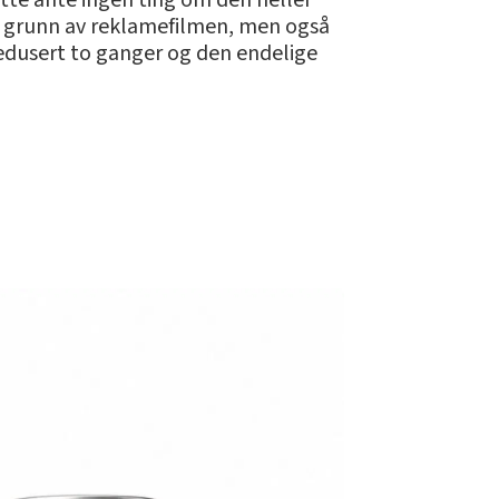
tte ante ingen ting om den heller
på grunn av reklamefilmen, men også
 redusert to ganger og den endelige