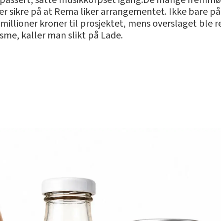
e passert, satte musikkorpset igang.De mange fremmø
er sikre på at Rema liker arrangementet. Ikke bare 
 millioner kroner til prosjektet, mens overslaget ble
sme, kaller man slikt på Lade.