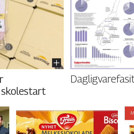
Dagligvarefasi
r
 skolestart
M