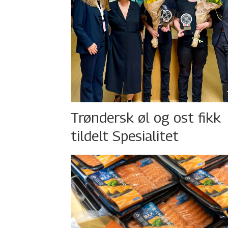
Trøndersk øl og ost fikk
tildelt Spesialitet