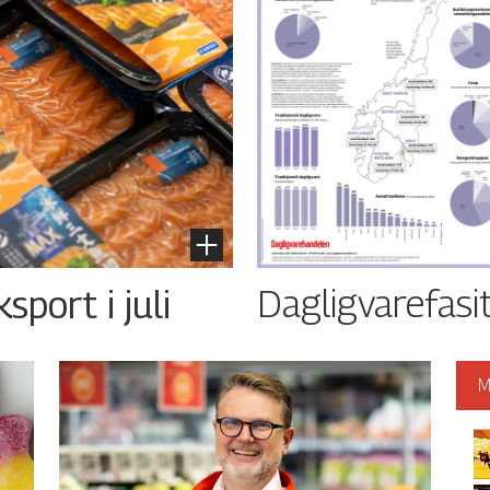
Dagligvarefasi
port i juli
M