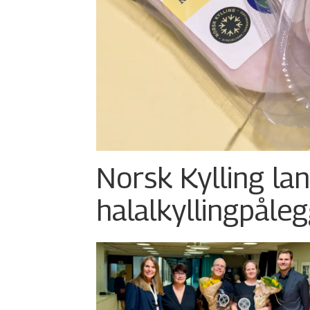
Norsk Kylling la
halalkylling­påleg