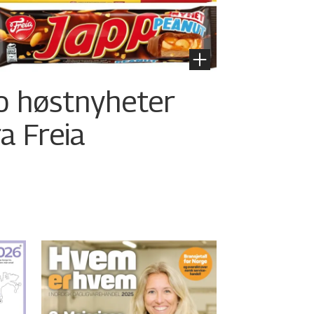
o høstnyheter
ra Freia