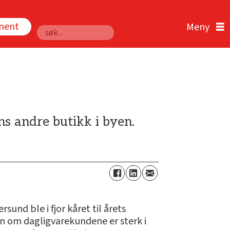
nnent
Søk
s andre butikk i byen.
und ble i fjor kåret til årets
en om dagligvarekundene er sterk i