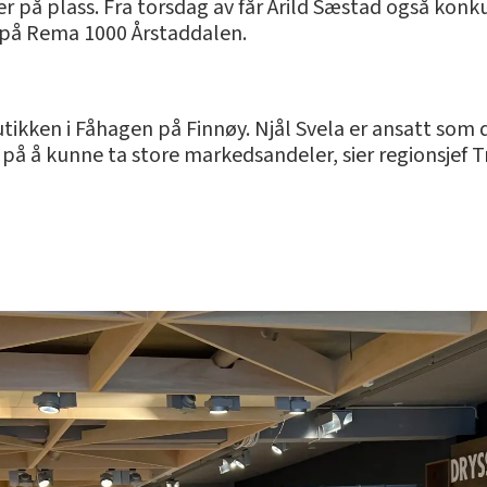
r på plass. Fra torsdag av får Arild Sæstad også konku
på Rema 1000 Årstaddalen.
ikken i Fåhagen på Finnøy. Njål Svela er ansatt som d
på å kunne ta store markedsandeler, sier regionsjef T