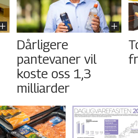
Dårligere
T
pantevaner vil
f
koste oss 1,3
milliarder