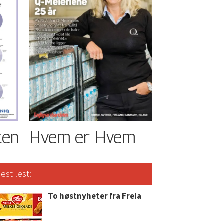
ten
Hvem er Hvem
est lest:
To høstnyheter fra Freia