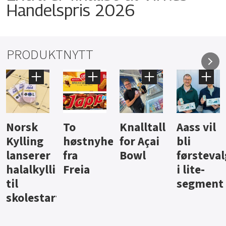
Handelspris 2026
PRODUKTNYTT
Knalltall
Aass vil
Brus og
Hard
ter
for Açai
bli
jus fra
iste fra
Bowl
førstevalg
Berentsen
Hansa
i lite-
segment