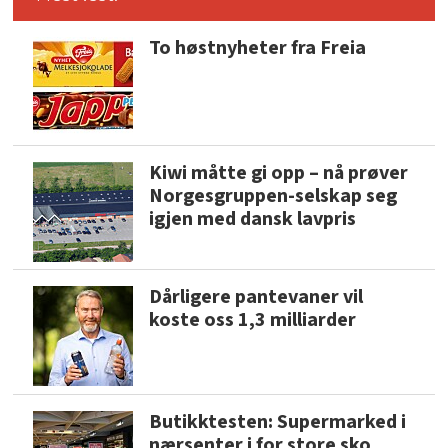
To høstnyheter fra Freia
Kiwi måtte gi opp – nå prøver
Norgesgruppen-selskap seg
igjen med dansk lavpris
Dårligere pantevaner vil
koste oss 1,3 milliarder
Butikktesten: Supermarked i
nærsenter i for store sko