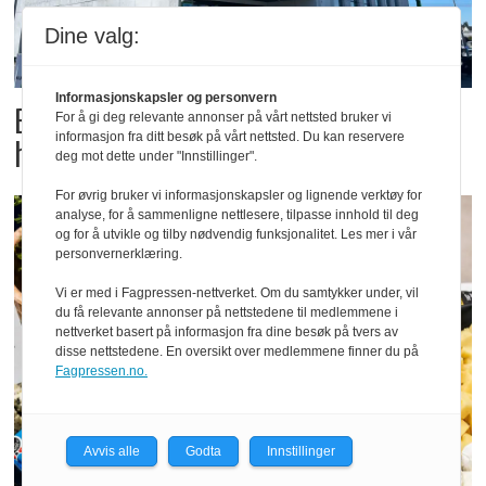
Dine valg:
Informasjonskapsler og personvern
Butikktesten: Slitent, men
For å gi deg relevante annonser på vårt nettsted bruker vi
informasjon fra ditt besøk på vårt nettsted. Du kan reservere
hyggelig
deg mot dette under "Innstillinger".
For øvrig bruker vi informasjonskapsler og lignende verktøy for
analyse, for å sammenligne nettlesere, tilpasse innhold til deg
og for å utvikle og tilby nødvendig funksjonalitet. Les mer i vår
personvernerklæring.
Vi er med i Fagpressen-nettverket. Om du samtykker under, vil
du få relevante annonser på nettstedene til medlemmene i
nettverket basert på informasjon fra dine besøk på tvers av
disse nettstedene. En oversikt over medlemmene finner du på
Fagpressen.no.
Avvis alle
Godta
Innstillinger