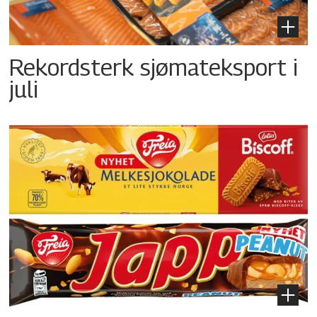
Rekordsterk sjømateksport i
juli