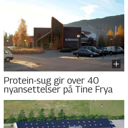
Protein-sug gir over 40
nyansettelser på Tine Frya