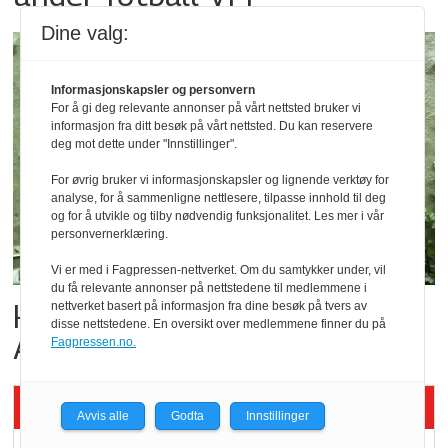
Dine valg:
Informasjonskapsler og personvern
For å gi deg relevante annonser på vårt nettsted bruker vi
informasjon fra ditt besøk på vårt nettsted. Du kan reservere
deg mot dette under "Innstillinger".
For øvrig bruker vi informasjonskapsler og lignende verktøy for
analyse, for å sammenligne nettlesere, tilpasse innhold til deg
og for å utvikle og tilby nødvendig funksjonalitet. Les mer i vår
personvernerklæring.
Vi er med i Fagpressen-nettverket. Om du samtykker under, vil
du få relevante annonser på nettstedene til medlemmene i
Her er de tre finalistene i
nettverket basert på informasjon fra dine besøk på tvers av
disse nettstedene. En oversikt over medlemmene finner du på
Årets Bakeri 2026
Fagpressen.no.
Siste artikler - KBS
Avvis alle
Godta
Innstillinger