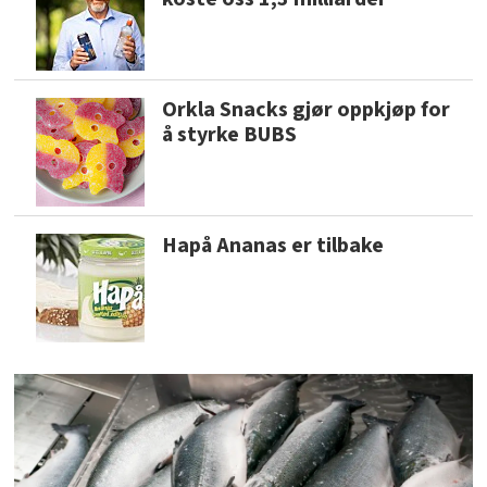
Orkla Snacks gjør oppkjøp for
å styrke BUBS
Hapå Ananas er tilbake