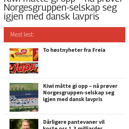
Norgesgruppen-selskap seg
igjen med dansk lavpris
Mest lest:
To høstnyheter fra Freia
Kiwi måtte gi opp – nå prøver
Norgesgruppen-selskap seg
igjen med dansk lavpris
Dårligere pantevaner vil
koste oss 1,3 milliarder