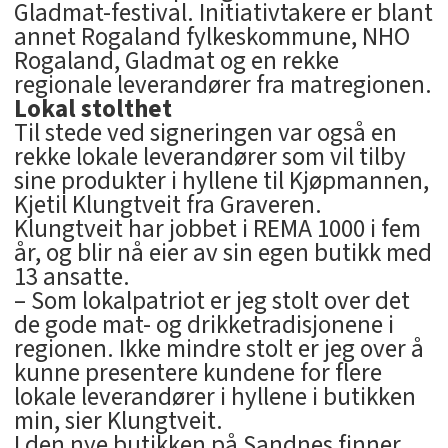
Gladmat-festival. Initiativtakere er blant
annet Rogaland fylkeskommune, NHO
Rogaland, Gladmat og en rekke
regionale leverandører fra matregionen.
Lokal stolthet
Til stede ved signeringen var også en
rekke lokale leverandører som vil tilby
sine produkter i hyllene til Kjøpmannen,
Kjetil Klungtveit fra Graveren.
Klungtveit har jobbet i REMA 1000 i fem
år, og blir nå eier av sin egen butikk med
13 ansatte.
– Som lokalpatriot er jeg stolt over det
de gode mat- og drikketradisjonene i
regionen. Ikke mindre stolt er jeg over å
kunne presentere kundene for flere
lokale leverandører i hyllene i butikken
min, sier Klungtveit.
I den nye butikken på Sandnes finner