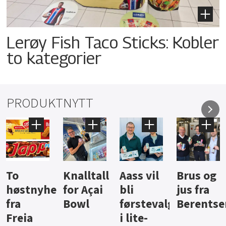
Lerøy Fish Taco Sticks: Kobler
to kategorier
PRODUKTNYTT
Knalltall
Aass vil
Brus og
Hard
ter
for Açai
bli
jus fra
iste fra
Bowl
førstevalg
Berentsen
Hansa
i lite-