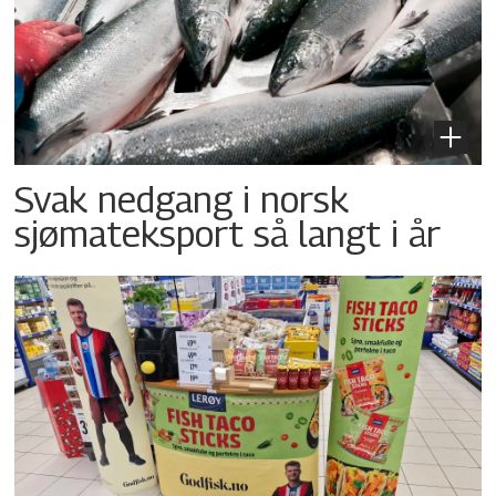
Svak nedgang i norsk
sjømateksport så langt i år