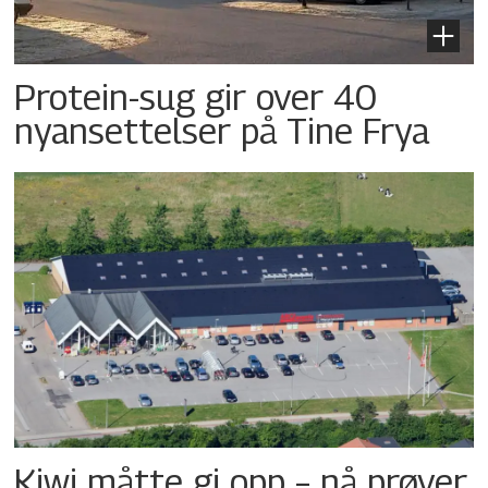
Protein-sug gir over 40
nyansettelser på Tine Frya
Kiwi måtte gi opp – nå prøver