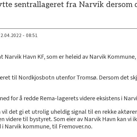
tte sentrallageret fra Narvik dersom d
22.04.2022 - 08:51
at Narvik Havn KF, som er heleid av Narvik Kommune,
geret til Nordkjosbotn utenfor Tromsø. Dersom det skje
 ned for å redde Rema-lagerets videre eksistens i Narvi
 vil det gi et utrolig uheldig signal til en rekke aktøre
en videre til bystyret. Som eier av Narvik Havn kan vi ik
d i Narvik kommune, til Fremover.no.