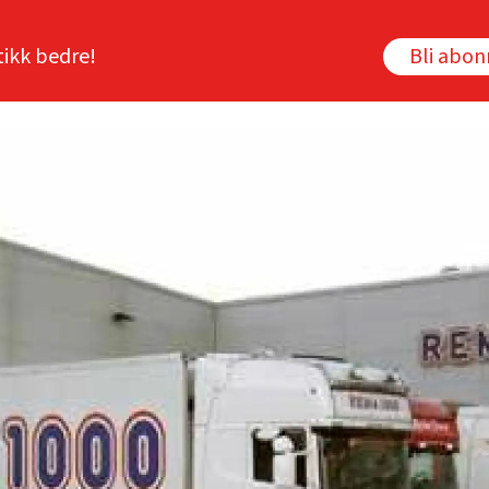
tikk bedre!
Bli abo