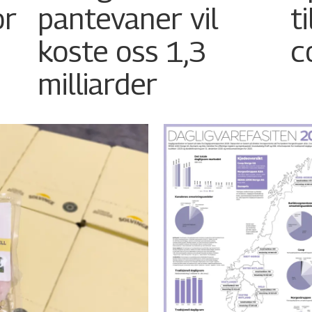
or
pantevaner vil
t
koste oss 1,3
c
milliarder