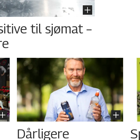
tive til sjømat –
re
Dårligere
S