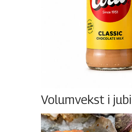
Volumvekst i jub