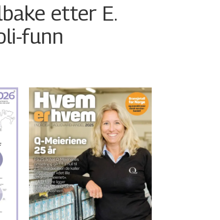
ilbake etter E.
oli-funn