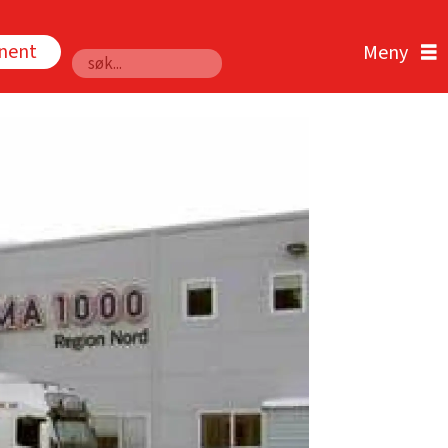
nnent
Søk