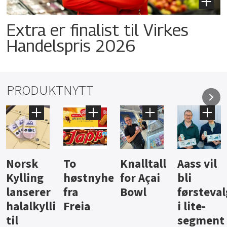
Extra er finalist til Virkes
Handelspris 2026
PRODUKTNYTT
Knalltall
Aass vil
Brus og
Hard
ter
for Açai
bli
jus fra
iste fra
Bowl
førstevalg
Berentsen
Hansa
i lite-
segment