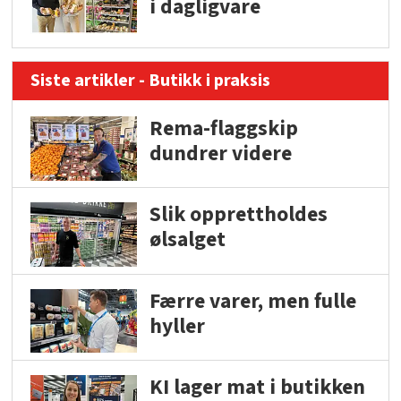
i dagligvare
Siste artikler - Butikk i praksis
Rema-flaggskip
dundrer videre
Slik opprettholdes
ølsalget
Færre varer, men fulle
hyller
KI lager mat i butikken