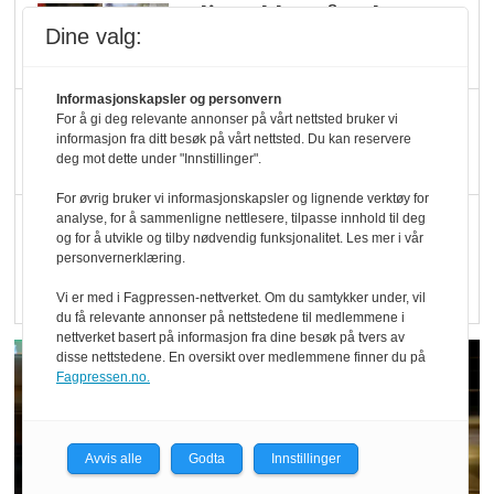
Blir enklere å velge
Dine valg:
økologisk i butikkhylla
Informasjonskapsler og personvern
Kolonihagen sliter
For å gi deg relevante annonser på vårt nettsted bruker vi
informasjon fra ditt besøk på vårt nettsted. Du kan reservere
med å få tak i nok melk
deg mot dette under "Innstillinger".
For øvrig bruker vi informasjonskapsler og lignende verktøy for
Rapport: Økokundene
analyse, for å sammenligne nettlesere, tilpasse innhold til deg
og for å utvikle og tilby nødvendig funksjonalitet. Les mer i vår
er klare! Er markedet
personvernerklæring.
det?
Vi er med i Fagpressen-nettverket. Om du samtykker under, vil
du få relevante annonser på nettstedene til medlemmene i
nettverket basert på informasjon fra dine besøk på tvers av
disse nettstedene. En oversikt over medlemmene finner du på
Fagpressen.no.
Avvis alle
Godta
Innstillinger