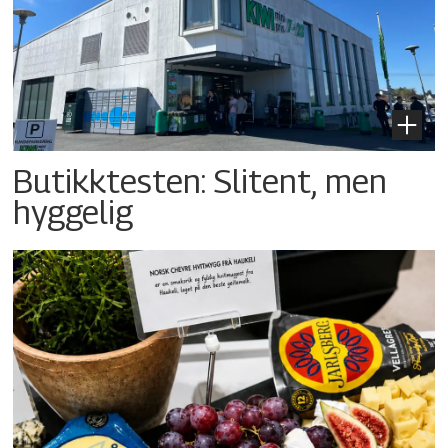
Butikktesten: Slitent, men
hyggelig