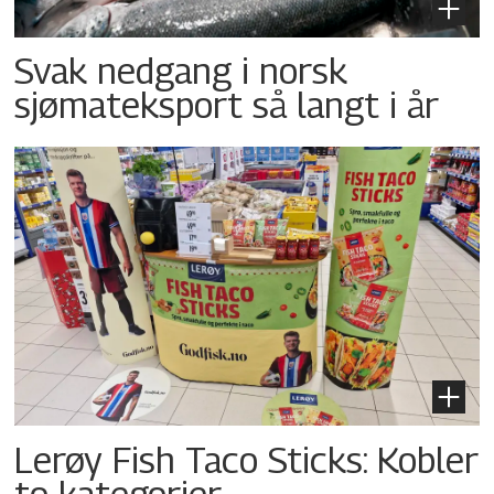
Svak nedgang i norsk
sjømateksport så langt i år
Lerøy Fish Taco Sticks: Kobler
to kategorier