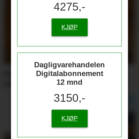
4275,-
KJØP
Dagligvarehandelen
Nyhetsbrevet tar
Digitalabonnement
sommerferie
12 mnd
3150,-
KJØP