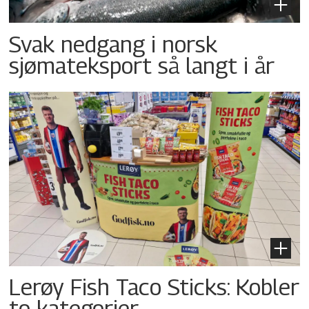
Svak nedgang i norsk
sjømateksport så langt i år
Lerøy Fish Taco Sticks: Kobler
to kategorier