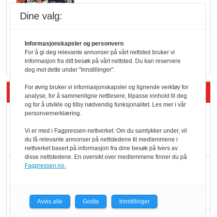
Dine valg:
Q passerte 1 milliard i
Informasjonskapsler og personvern
Rema i 2025
For å gi deg relevante annonser på vårt nettsted bruker vi
informasjon fra ditt besøk på vårt nettsted. Du kan reservere
deg mot dette under "Innstillinger".
For øvrig bruker vi informasjonskapsler og lignende verktøy for
Siste artikler - Økologisk
analyse, for å sammenligne nettlesere, tilpasse innhold til deg
og for å utvikle og tilby nødvendig funksjonalitet. Les mer i vår
personvernerklæring.
Kolonihagens norske
yoghurt: Trues av
Vi er med i Fagpressen-nettverket. Om du samtykker under, vil
du få relevante annonser på nettstedene til medlemmene i
melkemangel
nettverket basert på informasjon fra dine besøk på tvers av
disse nettstedene. En oversikt over medlemmene finner du på
Fagpressen.no.
Marit Kolby vant
Økologisk Norge sin
hederspris
Avvis alle
Godta
Innstillinger