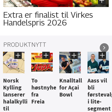
Extra er finalist til Virkes
Handelspris 2026
PRODUKTNYTT
Knalltall
Aass vil
Brus og
Hard
ter
for Açai
bli
jus fra
iste fra
Bowl
førstevalg
Berentsen
Hansa
i lite-
segment