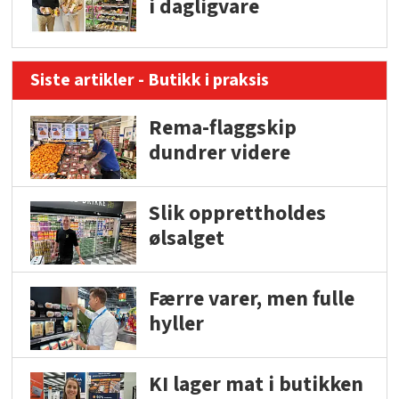
i dagligvare
Siste artikler - Butikk i praksis
Rema-flaggskip
dundrer videre
Slik opprettholdes
ølsalget
Færre varer, men fulle
hyller
KI lager mat i butikken