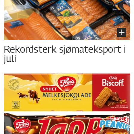
Rekordsterk sjømateksport i
juli