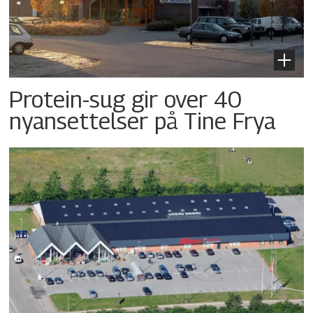
Protein-sug gir over 40
nyansettelser på Tine Frya