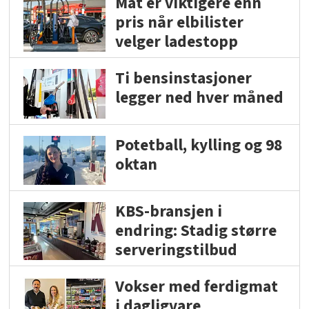
Mat er viktigere enn
pris når elbilister
velger ladestopp
Ti bensinstasjoner
legger ned hver måned
Potetball, kylling og 98
oktan
KBS-bransjen i
endring: Stadig større
serveringstilbud
Vokser med ferdigmat
i dagligvare