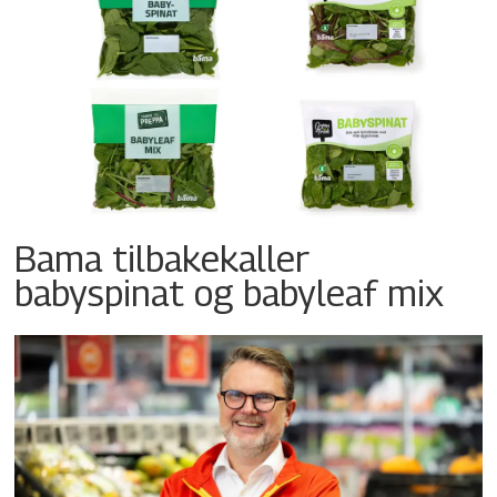
Bama tilbakekaller
babyspinat og babyleaf mix