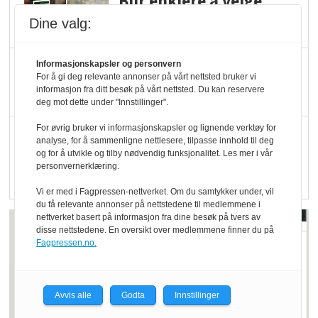
Blir enklere å velge
økologisk i butikkhylla
Dine valg:
Kolonihagen sliter
Informasjonskapsler og personvern
For å gi deg relevante annonser på vårt nettsted bruker vi
med å få tak i nok melk
informasjon fra ditt besøk på vårt nettsted. Du kan reservere
deg mot dette under "Innstillinger".
For øvrig bruker vi informasjonskapsler og lignende verktøy for
Rapport: Økokundene
analyse, for å sammenligne nettlesere, tilpasse innhold til deg
er klare! Er markedet
og for å utvikle og tilby nødvendig funksjonalitet. Les mer i vår
personvernerklæring.
det?
Vi er med i Fagpressen-nettverket. Om du samtykker under, vil
du få relevante annonser på nettstedene til medlemmene i
nettverket basert på informasjon fra dine besøk på tvers av
disse nettstedene. En oversikt over medlemmene finner du på
Fagpressen.no.
Avvis alle
Godta
Innstillinger