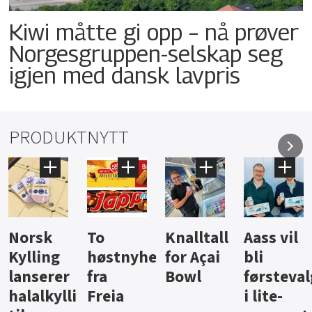
Kiwi måtte gi opp – nå prøver
Norgesgruppen-selskap seg
igjen med dansk lavpris
PRODUKTNYTT
Knalltall
Aass vil
Brus og
Hard
ter
for Açai
bli
jus fra
iste fra
Bowl
førstevalg
Berentsen
Hansa
i lite-