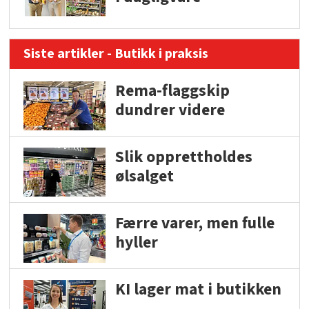
Siste artikler - Butikk i praksis
Rema-flaggskip
dundrer videre
Slik opprettholdes
ølsalget
Færre varer, men fulle
hyller
KI lager mat i butikken