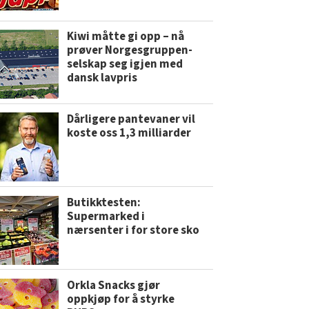
Kiwi måtte gi opp – nå
prøver Norgesgruppen-
selskap seg igjen med
dansk lavpris
Dårligere pantevaner vil
koste oss 1,3 milliarder
Butikktesten:
Supermarked i
nærsenter i for store sko
Orkla Snacks gjør
oppkjøp for å styrke