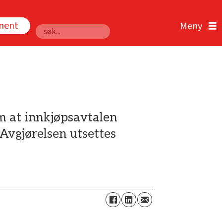
nnent
Søk
m at innkjøpsavtalen
Avgjørelsen utsettes