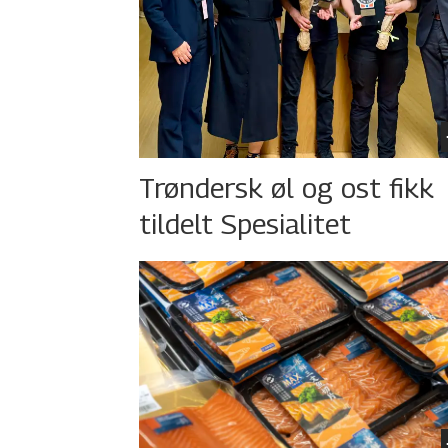
Trøndersk øl og ost fikk
tildelt Spesialitet