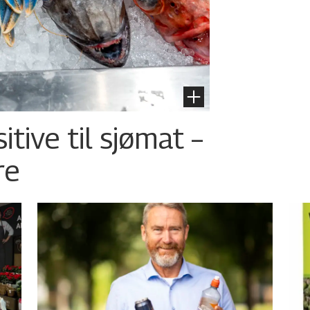
tive til sjømat –
re