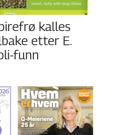
pirefrø kalles
ilbake etter E.
oli-funn