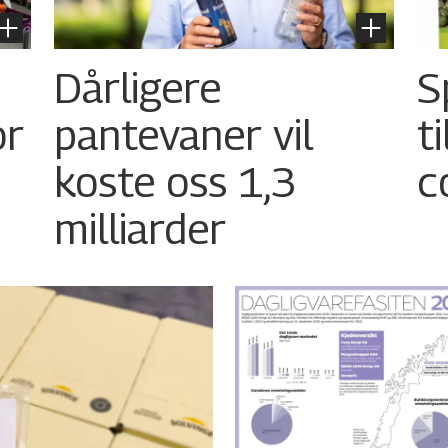
Dårligere
S
or
pantevaner vil
t
koste oss 1,3
c
milliarder