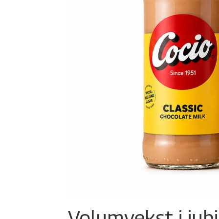
Volumvekst i jub