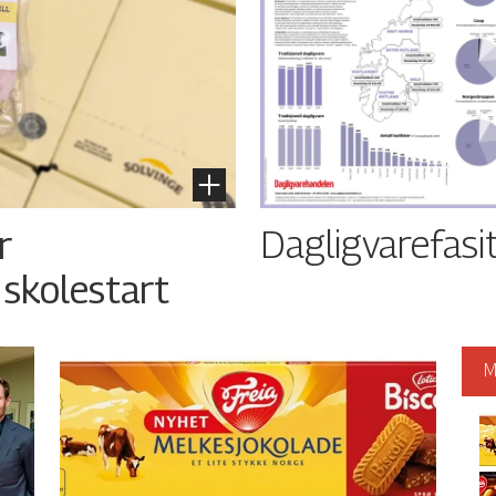
Dagligvarefasi
r
 skolestart
M