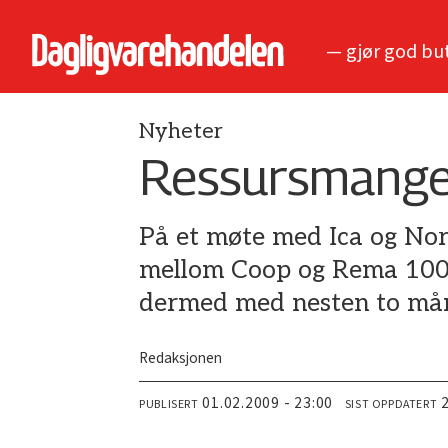
— gjør god bu
Nyheter
Ressursmangel 
På et møte med Ica og Nor
mellom Coop og Rema 1000 
dermed med nesten to må
Redaksjonen
01.02.2009 - 23:00
PUBLISERT
SIST OPPDATERT