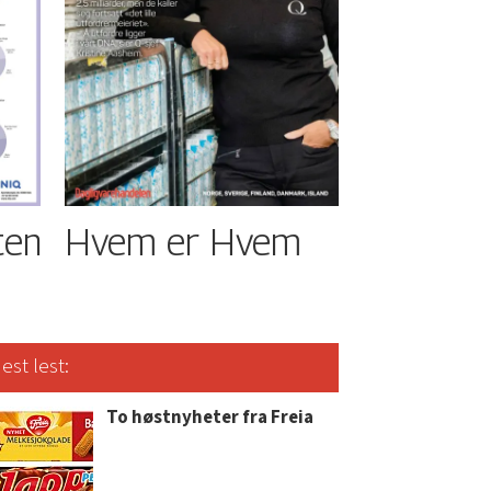
ten
Hvem er Hvem
est lest:
To høstnyheter fra Freia