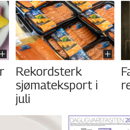
r
Rekordsterk
F
sjømateksport i
r
juli