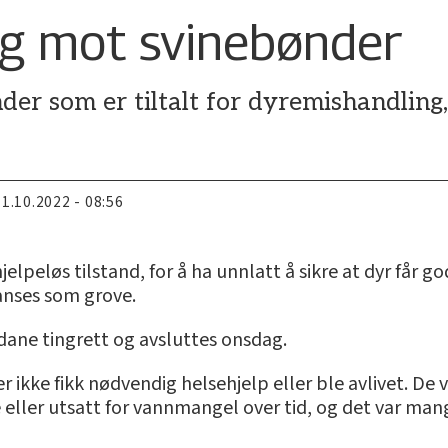
ng mot svinebønder
er som er tiltalt for dyremishandling, 
11.10.2022 - 08:56
 hjelpeløs tilstand, for å ha unnlatt å sikre at dyr får go
 anses som grove.
dane tingrett og avsluttes onsdag.
 ikke fikk nødvendig helsehjelp eller ble avlivet. De vis
 eller utsatt for vannmangel over tid, og det var mang