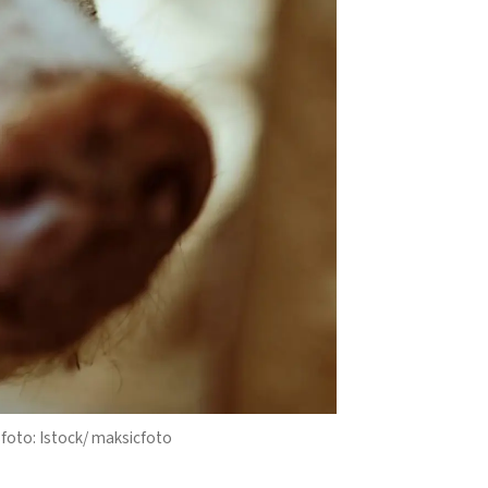
sfoto: Istock/ maksicfoto