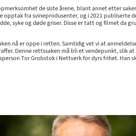
oppmerksomhet de siste årene, blant annet etter saker
pptak fra svineprodusenter, og i 2021 publiserte de 
adde, syke og døde griser. Disse er tatt og filmet da g
saken nå er oppe i retten. Samtidig vet vi at anmeldels
straffer. Denne rettssaken må bli et vendepunkt, slik at 
person Tor Grobstok i Nettverk for dyrs frihet. Han ska