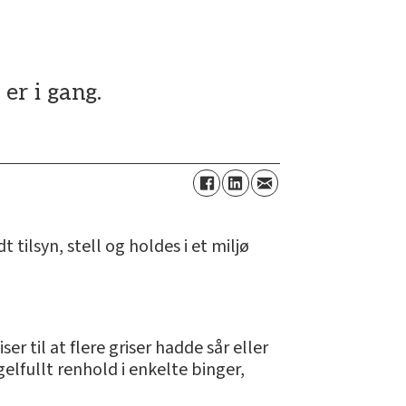
er i gang.
dt tilsyn, stell og holdes i et miljø
er til at flere griser hadde sår eller
elfullt renhold i enkelte binger,