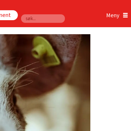
nnent
Søk