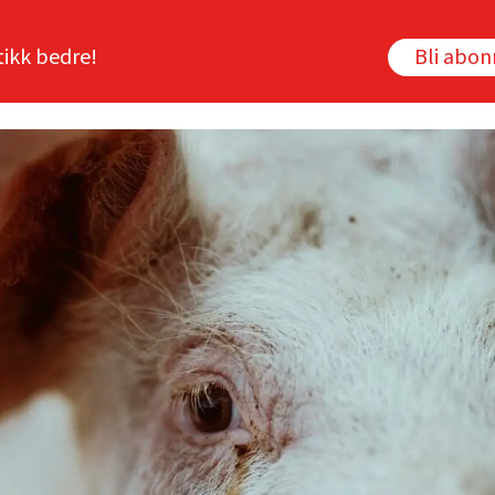
tikk bedre!
Bli abo