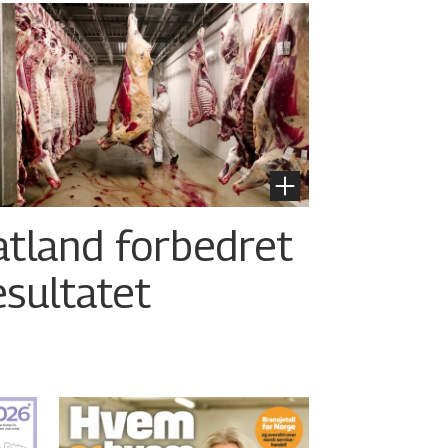
atland forbedret
esultatet