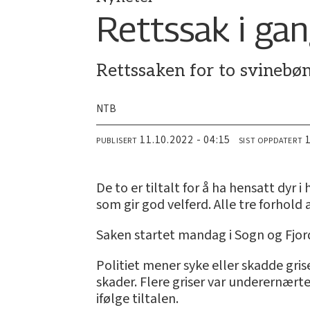
Rettssak i ga
Rettssaken for to svinebønd
NTB
11.10.2022 - 04:15
PUBLISERT
SIST OPPDATERT
­De to er tiltalt for å ha hensatt dyr i
som gir god velferd. Alle tre forhold
Saken startet mandag i Sogn og Fjor
Politiet mener syke eller skadde griser
skader. Flere griser var underernærte
ifølge tiltalen.