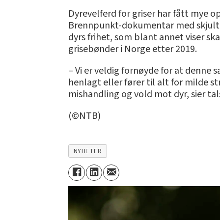
Dyrevelferd for griser har fått mye 
Brennpunkt-dokumentar med skjulte o
dyrs frihet, som blant annet viser sk
grisebønder i Norge etter 2019.
– Vi er veldig fornøyde for at denne 
henlagt eller fører til alt for milde 
mishandling og vold mot dyr, sier tals
(©NTB)
NYHETER