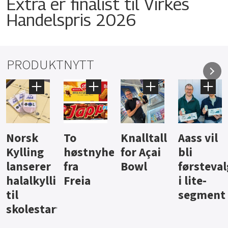
Extra er finalist til Virkes
Handelspris 2026
PRODUKTNYTT
Knalltall
Aass vil
Brus og
Hard
ter
for Açai
bli
jus fra
iste fra
Bowl
førstevalg
Berentsen
Hansa
i lite-
segment