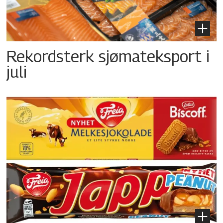
Rekordsterk sjømateksport i
juli