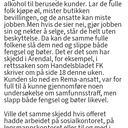
alkohol til berusede kunder. Lar de fulle
folk kjøpe øl, mister butikken
bevillingen, og de ansatte kan miste
jobben.Men hvis de sier nei, gjør jobben
sin og nekter å selge, står de helt uten
beskyttelse. Da kan de samme fulle
folkene slå dem ned og slippe både
fengsel og bøter. Det er det som har
skjedd i Arendal, for eksempel, i
rettssaken som Handelsbladet FK
skriver om på side 18 denne uken.
Kunden slo ned en Rema-ansatt, var for
full til å kunne gjennomføre noen
undersøkelse om samfunnsstraff, men
slapp både fengsel og bøter likevel.
Ville det samme skjedd hvis offeret
hadde arbeidet på sosialkontoret, på
lensmannskontoret eller til og med i