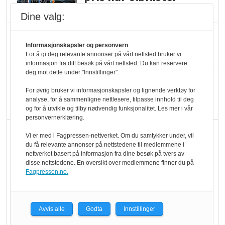
velger ladestopp
Dine valg:
Ti bensinstasjoner
Informasjonskapsler og personvern
legger ned hver måned
For å gi deg relevante annonser på vårt nettsted bruker vi
informasjon fra ditt besøk på vårt nettsted. Du kan reservere
deg mot dette under "Innstillinger".
Potetball, kylling og 98
For øvrig bruker vi informasjonskapsler og lignende verktøy for
oktan
analyse, for å sammenligne nettlesere, tilpasse innhold til deg
og for å utvikle og tilby nødvendig funksjonalitet. Les mer i vår
personvernerklæring.
KBS-bransjen i
Vi er med i Fagpressen-nettverket. Om du samtykker under, vil
endring: Stadig større
du få relevante annonser på nettstedene til medlemmene i
nettverket basert på informasjon fra dine besøk på tvers av
serveringstilbud
disse nettstedene. En oversikt over medlemmene finner du på
Fagpressen.no.
Vokser med ferdigmat
i dagligvare
Avvis alle
Godta
Innstillinger