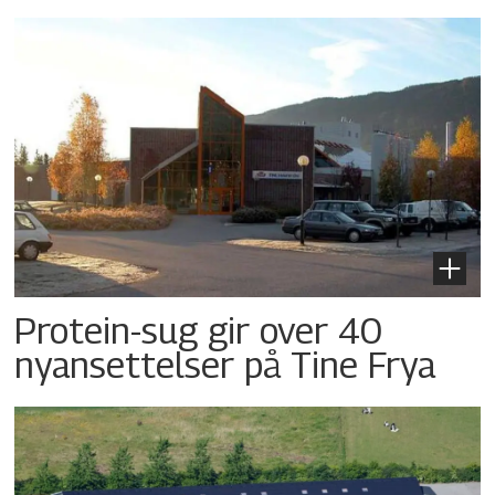
Protein-sug gir over 40
nyansettelser på Tine Frya