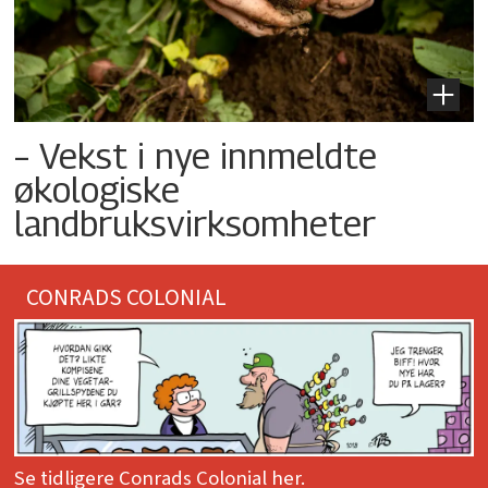
– Vekst i nye innmeldte
økologiske
landbruksvirksomheter
CONRADS COLONIAL
Se tidligere Conrads Colonial her.