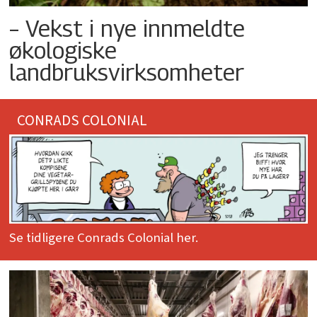
– Vekst i nye innmeldte
økologiske
landbruksvirksomheter
CONRADS COLONIAL
Se tidligere Conrads Colonial her.