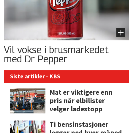
Vil vokse i brusmarkedet
med Dr Pepper
Siste artikler - KBS
Mat er viktigere enn
pris når elbilister
velger ladestopp
Ti bensinstasjoner
legger ned hver måned