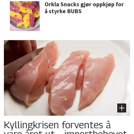
Orkla Snacks gjør oppkjøp for
å styrke BUBS
Kyllingkrisen forventes å
vare året ut – importbehovet