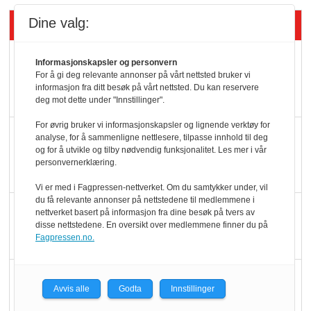
Dine valg:
Siste artikler - Økologisk
Kolonihagens norske
Informasjonskapsler og personvern
For å gi deg relevante annonser på vårt nettsted bruker vi
yoghurt: Trues av
informasjon fra ditt besøk på vårt nettsted. Du kan reservere
melkemangel
deg mot dette under "Innstillinger".
For øvrig bruker vi informasjonskapsler og lignende verktøy for
Marit Kolby vant
analyse, for å sammenligne nettlesere, tilpasse innhold til deg
og for å utvikle og tilby nødvendig funksjonalitet. Les mer i vår
Økologisk Norge sin
personvernerklæring.
hederspris
Vi er med i Fagpressen-nettverket. Om du samtykker under, vil
du få relevante annonser på nettstedene til medlemmene i
Blir enklere å velge
nettverket basert på informasjon fra dine besøk på tvers av
disse nettstedene. En oversikt over medlemmene finner du på
økologisk i butikkhylla
Fagpressen.no.
Kolonihagen sliter
Avvis alle
Godta
Innstillinger
med å få tak i nok melk