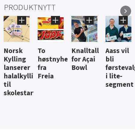
PRODUKTNYTT
Knalltall
Aass vil
Brus og
Hard
ter
for Açai
bli
jus fra
iste fra
Bowl
førstevalg
Berentsen
Hansa
i lite-
segment