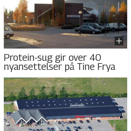
Protein-sug gir over 40
nyansettelser på Tine Frya