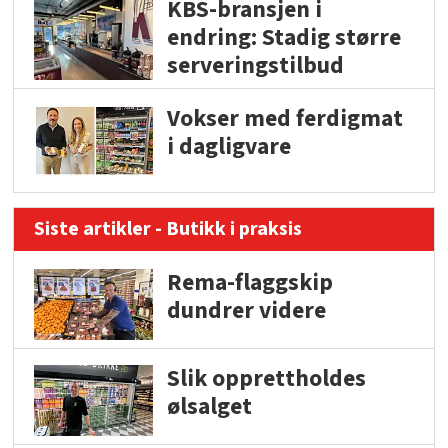
KBS-bransjen i
endring: Stadig større
serveringstilbud
Vokser med ferdigmat
i dagligvare
Siste artikler - Butikk i praksis
Rema-flaggskip
dundrer videre
Slik opprettholdes
ølsalget