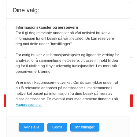
Færre varer, men fulle
Dine valg:
hyller
Informasjonskapsler og personvern
For å gi deg relevante annonser på vårt nettsted bruker vi
KI lager mat i butikken
informasjon fra ditt besøk på vårt nettsted. Du kan reservere
deg mot dette under "Innstillinger".
For øvrig bruker vi informasjonskapsler og lignende verktøy for
analyse, for å sammenligne nettlesere, tilpasse innhold til deg
Q passerte 1 milliard i
og for å utvikle og tilby nødvendig funksjonalitet. Les mer i vår
personvernerklæring.
Rema i 2025
Vi er med i Fagpressen-nettverket. Om du samtykker under, vil
du få relevante annonser på nettstedene til medlemmene i
nettverket basert på informasjon fra dine besøk på tvers av
Siste artikler - Økologisk
disse nettstedene. En oversikt over medlemmene finner du på
Fagpressen.no.
Kolonihagens norske
yoghurt: Trues av
Avvis alle
Godta
Innstillinger
melkemangel