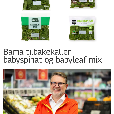
Bama tilbakekaller
babyspinat og babyleaf mix