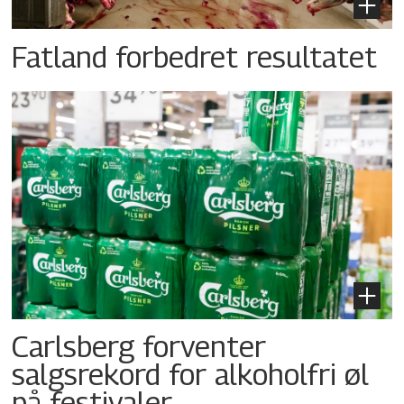
Fatland forbedret resultatet
Carlsberg forventer
salgsrekord for alkoholfri øl
på festivaler