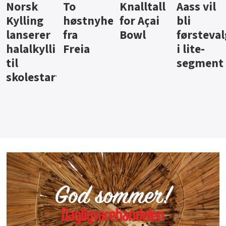
Knalltall
Aass vil
Brus og
Hard
eter
for Açai
bli
jus fra
iste fra
Bowl
førstevalg
Berentsen
Hansa
i lite-
segment