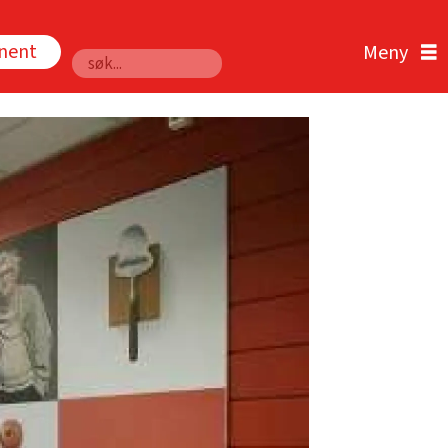
nnent
Søk