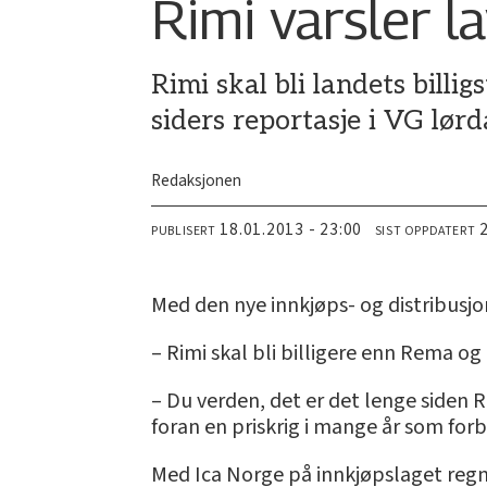
Rimi varsler l
Rimi skal bli landets billi
siders reportasje i VG lørd
Redaksjonen
18.01.2013 - 23:00
PUBLISERT
SIST OPPDATERT
Med den nye innkjøps- og distribusj
– Rimi skal bli billigere enn Rema og K
– Du verden, det er det lenge siden Ri
foran en priskrig i mange år som forbr
Med Ica Norge på innkjøpslaget regne