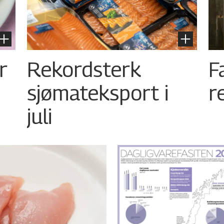
r
Rekordsterk
F
sjømateksport i
r
juli