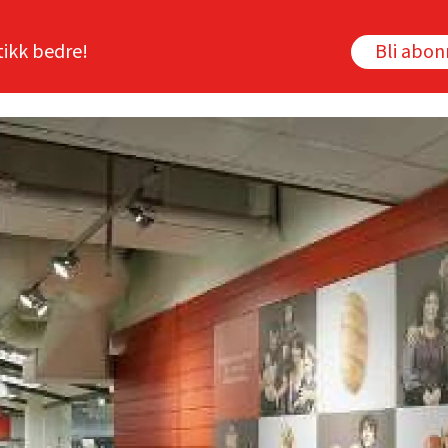
tikk bedre!
Bli abo