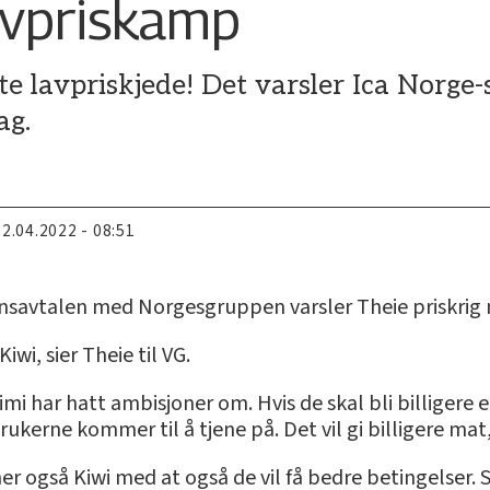
avpriskamp
gste lavpriskjede! Det varsler Ica Norge-
ag.
22.04.2022 - 08:51
onsavtalen med Norgesgruppen varsler Theie priskrig
iwi, sier Theie til VG.
mi har hatt ambisjoner om. Hvis de skal bli billigere en
ukerne kommer til å tjene på. Det vil gi billigere mat, 
r også Kiwi med at også de vil få bedre betingelser. S