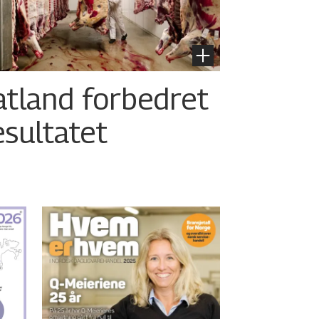
atland forbedret
esultatet