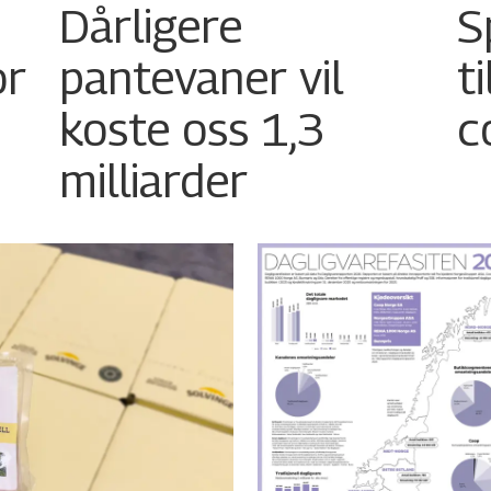
Dårligere
S
or
pantevaner vil
t
koste oss 1,3
c
milliarder