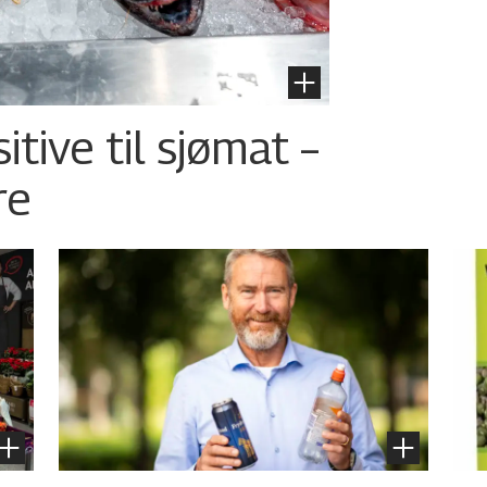
tive til sjømat –
re