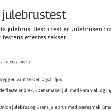
 julebrustest
ts julebrus. Best i test er Julebrusen
 testens enestes sekser.
22.04.2022 - 08:51
ggeri vant testen også i fjor.
e fleste andre», «Det smaker jul, med karamell og in
 Union julebrus og Grans julebrus med pæresmak. Sma