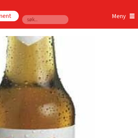
nnent
Søk