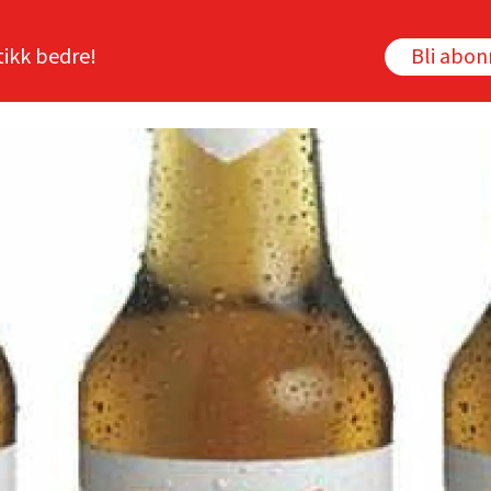
tikk bedre!
Bli abo