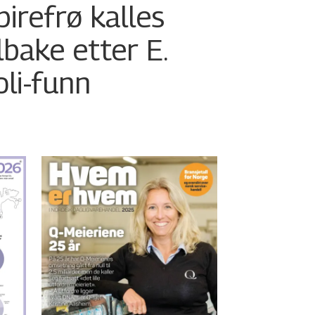
pirefrø kalles
ilbake etter E.
oli-funn