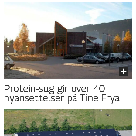
Protein-sug gir over 40
nyansettelser på Tine Frya