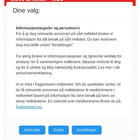
Dine valg:
Mat er viktigere enn
pris når elbilister
Informasjonskapsler og personvern
velger ladestopp
For å gi deg relevante annonser på vårt nettsted bruker vi
informasjon fra ditt besøk på vårt nettsted. Du kan reservere
deg mot dette under "Innstillinger".
Ti bensinstasjoner
legger ned hver måned
For øvrig bruker vi informasjonskapsler og lignende verktøy for
analyse, for å sammenligne nettlesere, tilpasse innhold til deg
og for å utvikle og tilby nødvendig funksjonalitet. Les mer i vår
personvernerklæring.
Potetball, kylling og 98
Vi er med i Fagpressen-nettverket. Om du samtykker under, vil
oktan
du få relevante annonser på nettstedene til medlemmene i
nettverket basert på informasjon fra dine besøk på tvers av
disse nettstedene. En oversikt over medlemmene finner du på
KBS-bransjen i
Fagpressen.no.
endring: Stadig større
serveringstilbud
Avvis alle
Godta
Innstillinger