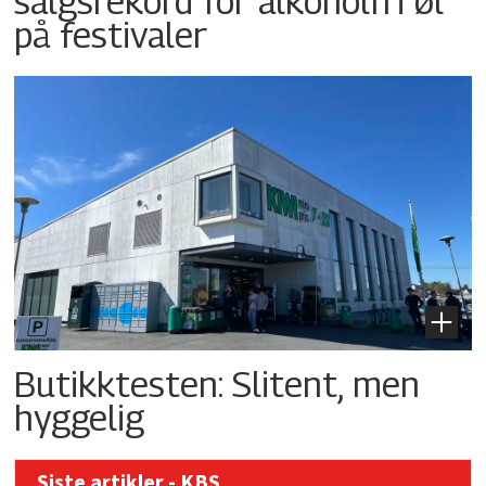
salgsrekord for alkoholfri øl
på festivaler
Butikktesten: Slitent, men
hyggelig
Siste artikler - KBS