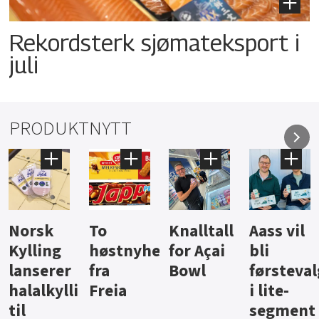
Rekordsterk sjømateksport i
juli
PRODUKTNYTT
Knalltall
Aass vil
Brus og
Hard
eter
for Açai
bli
jus fra
iste fra
Bowl
førstevalg
Berentsen
Hansa
i lite-
segment