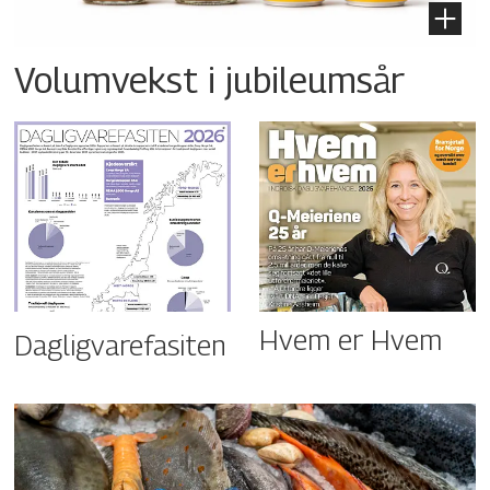
Volumvekst i jubileumsår
Hvem er Hvem
Dagligvarefasiten