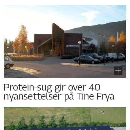
Protein-sug gir over 40
nyansettelser på Tine Frya