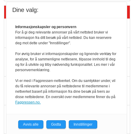
Dine valg:
Siste artikler - Butikk i praksis
Rema-flaggskip
Informasjonskapsler og personvern
For å gi deg relevante annonser på vårt nettsted bruker vi
dundrer videre
informasjon fra ditt besøk på vårt nettsted. Du kan reservere
deg mot dette under "Innstillinger".
Slik opprettholdes
For øvrig bruker vi informasjonskapsler og lignende verktøy for
analyse, for å sammenligne nettlesere, tilpasse innhold til deg
ølsalget
og for å utvikle og tilby nødvendig funksjonalitet. Les mer i vår
personvernerklæring.
Vi er med i Fagpressen-nettverket. Om du samtykker under, vil
Færre varer, men fulle
du få relevante annonser på nettstedene til medlemmene i
hyller
nettverket basert på informasjon fra dine besøk på tvers av
disse nettstedene. En oversikt over medlemmene finner du på
Fagpressen.no.
KI lager mat i butikken
Avvis alle
Godta
Innstillinger