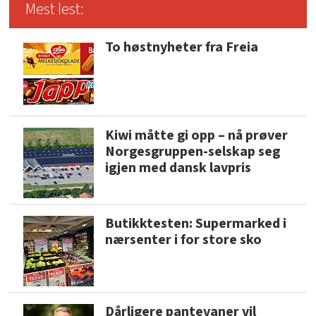
Mest lest:
To høstnyheter fra Freia
Kiwi måtte gi opp – nå prøver
Norgesgruppen-selskap seg
igjen med dansk lavpris
Butikktesten: Supermarked i
nærsenter i for store sko
Dårligere pantevaner vil