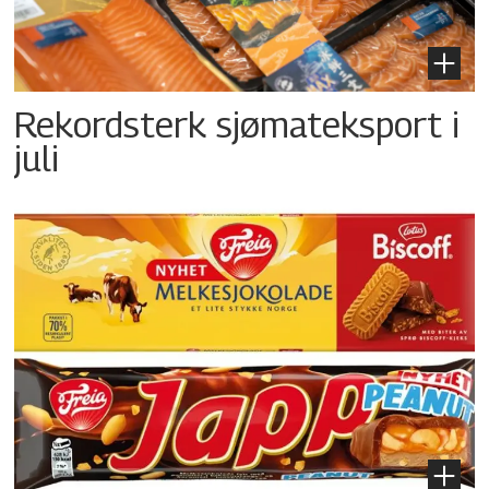
Rekordsterk sjømateksport i
juli