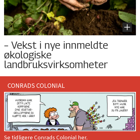
– Vekst i nye innmeldte
økologiske
landbruksvirksomheter
CONRADS COLONIAL
Se tidligere Conrads Colonial her.