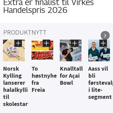
Extra er finalist til Virkes
Handelspris 2026
PRODUKTNYTT
Knalltall
Aass vil
Brus og
Hard
ter
for Açai
bli
jus fra
iste fra
Bowl
førstevalg
Berentsen
Hansa
i lite-
segment