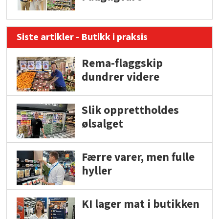
Siste artikler - Butikk i praksis
Rema-flaggskip
dundrer videre
Slik opprettholdes
ølsalget
Færre varer, men fulle
hyller
KI lager mat i butikken