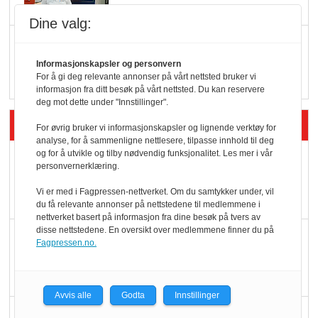
Dine valg:
Q passerte 1 milliard i
Rema i 2025
Informasjonskapsler og personvern
For å gi deg relevante annonser på vårt nettsted bruker vi
informasjon fra ditt besøk på vårt nettsted. Du kan reservere
deg mot dette under "Innstillinger".
Siste artikler - Økologisk
For øvrig bruker vi informasjonskapsler og lignende verktøy for
analyse, for å sammenligne nettlesere, tilpasse innhold til deg
og for å utvikle og tilby nødvendig funksjonalitet. Les mer i vår
Kolonihagens norske
personvernerklæring.
yoghurt: Trues av
Vi er med i Fagpressen-nettverket. Om du samtykker under, vil
melkemangel
du få relevante annonser på nettstedene til medlemmene i
nettverket basert på informasjon fra dine besøk på tvers av
disse nettstedene. En oversikt over medlemmene finner du på
Marit Kolby vant
Fagpressen.no.
Økologisk Norge sin
hederspris
Avvis alle
Godta
Innstillinger
Blir enklere å velge