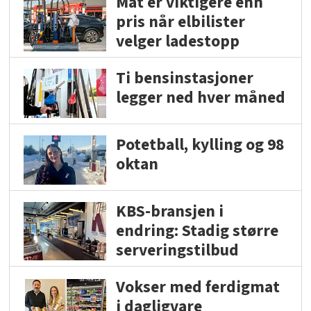
Mat er viktigere enn
pris når elbilister
velger ladestopp
Ti bensinstasjoner
legger ned hver måned
Potetball, kylling og 98
oktan
KBS-bransjen i
endring: Stadig større
serveringstilbud
Vokser med ferdigmat
i dagligvare