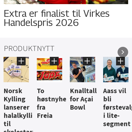
Extra er finalist til Virkes
Handelspris 2026
PRODUKTNYTT
Knalltall
Aass vil
Brus og
Hard
ter
for Açai
bli
jus fra
iste fra
Bowl
førstevalg
Berentsen
Hansa
i lite-
segment