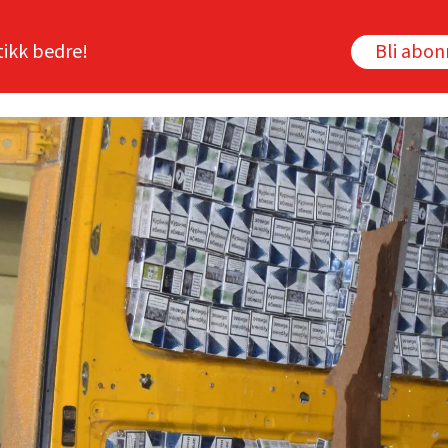
tikk bedre!
Bli abo