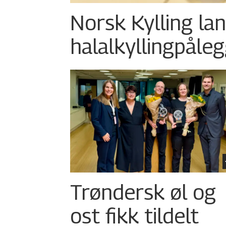
Norsk Kylling la
halalkylling­påleg
Trøndersk øl og
ost fikk tildelt