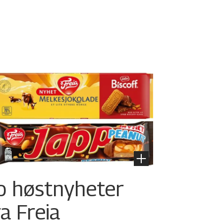
o høstnyheter
ra Freia