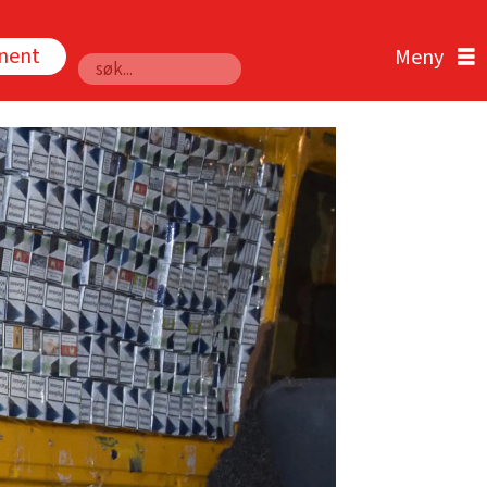
nnent
Søk