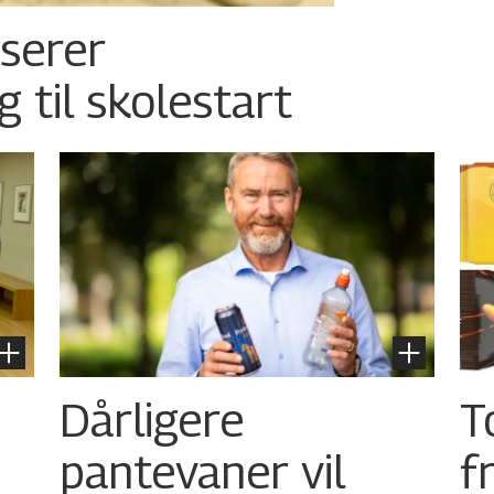
nserer
g til skolestart
Dårligere
T
pantevaner vil
f