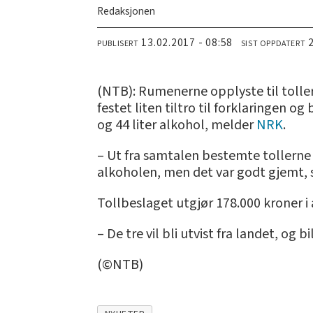
Redaksjonen
13.02.2017 - 08:58
PUBLISERT
SIST OPPDATERT
(NTB): Rumenerne opplyste til tollern
festet liten tiltro til forklaringen 
og 44 liter alkohol, melder
NRK
.
– Ut fra samtalen bestemte tollerne 
alkoholen, men det var godt gjemt, s
Tollbeslaget utgjør 178.000 kroner i a
– De tre vil bli utvist fra landet, og b
(©NTB)