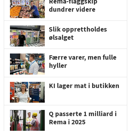
Rema-flaggskip
dundrer videre
Slik opprettholdes
ølsalget
Færre varer, men fulle
hyller
KI lager mat i butikken
Q passerte 1 milliard i
Rema i 2025