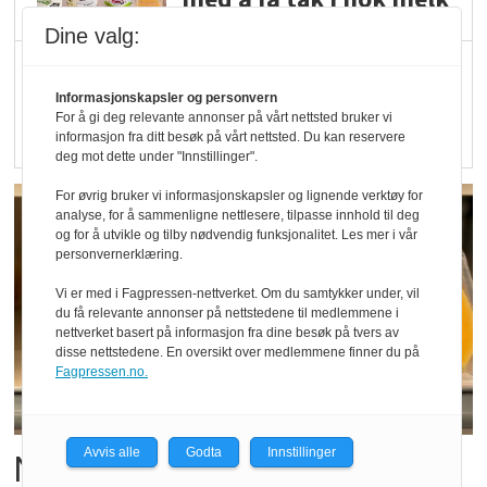
Dine valg:
Rapport: Økokundene
er klare! Er markedet
Informasjonskapsler og personvern
For å gi deg relevante annonser på vårt nettsted bruker vi
det?
informasjon fra ditt besøk på vårt nettsted. Du kan reservere
deg mot dette under "Innstillinger".
For øvrig bruker vi informasjonskapsler og lignende verktøy for
analyse, for å sammenligne nettlesere, tilpasse innhold til deg
og for å utvikle og tilby nødvendig funksjonalitet. Les mer i vår
personvernerklæring.
Vi er med i Fagpressen-nettverket. Om du samtykker under, vil
du få relevante annonser på nettstedene til medlemmene i
nettverket basert på informasjon fra dine besøk på tvers av
disse nettstedene. En oversikt over medlemmene finner du på
Fagpressen.no.
Avvis alle
Godta
Innstillinger
Ny melontype tilbake hos