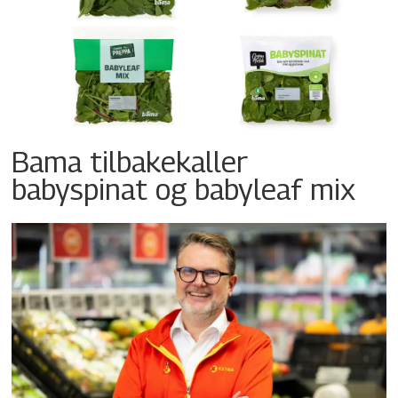
Bama tilbakekaller
babyspinat og babyleaf mix