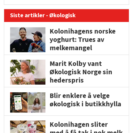
Siste artikler - Økologisk
Kolonihagens norske
yoghurt: Trues av
melkemangel
Marit Kolby vant
Økologisk Norge sin
hederspris
Blir enklere å velge
økologisk i butikkhylla
Kolonihagen sliter
med å få tak i nok melk