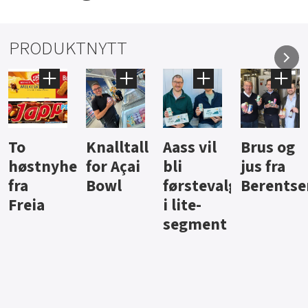
PRODUKTNYTT
Knalltall
Aass vil
Brus og
Hard
ter
for Açai
bli
jus fra
iste fra
Bowl
førstevalg
Berentsen
Hansa
i lite-
segment