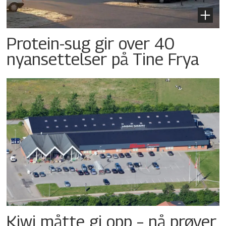
Protein-sug gir over 40
nyansettelser på Tine Frya
Kiwi måtte gi opp – nå prøver