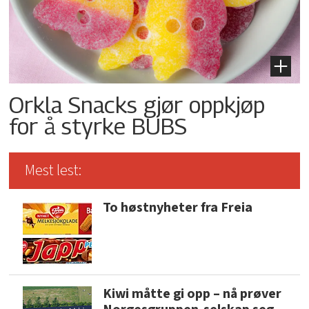
Orkla Snacks gjør oppkjøp
for å styrke BUBS
Mest lest:
To høstnyheter fra Freia
Kiwi måtte gi opp – nå prøver