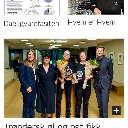
Hvem er Hvem
Dagligvarefasiten
Trøndersk øl og ost fikk