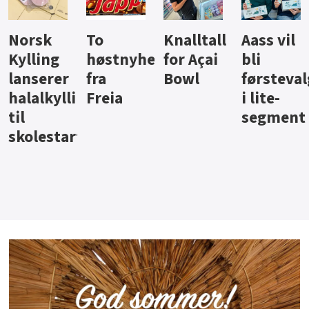
Knalltall
Aass vil
Brus og
Hard
ter
for Açai
bli
jus fra
iste fra
Bowl
førstevalg
Berentsen
Hansa
i lite-
segment