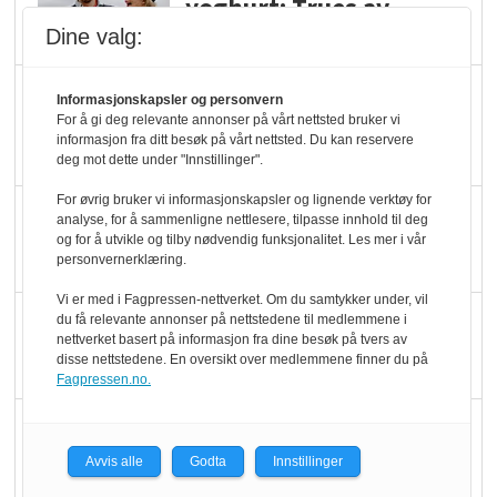
yoghurt: Trues av
melkemangel
Dine valg:
Marit Kolby vant
Informasjonskapsler og personvern
Økologisk Norge sin
For å gi deg relevante annonser på vårt nettsted bruker vi
informasjon fra ditt besøk på vårt nettsted. Du kan reservere
hederspris
deg mot dette under "Innstillinger".
For øvrig bruker vi informasjonskapsler og lignende verktøy for
Blir enklere å velge
analyse, for å sammenligne nettlesere, tilpasse innhold til deg
og for å utvikle og tilby nødvendig funksjonalitet. Les mer i vår
økologisk i butikkhylla
personvernerklæring.
Vi er med i Fagpressen-nettverket. Om du samtykker under, vil
Kolonihagen sliter
du få relevante annonser på nettstedene til medlemmene i
nettverket basert på informasjon fra dine besøk på tvers av
med å få tak i nok melk
disse nettstedene. En oversikt over medlemmene finner du på
Fagpressen.no.
Rapport: Økokundene
er klare! Er markedet
Avvis alle
Godta
Innstillinger
det?