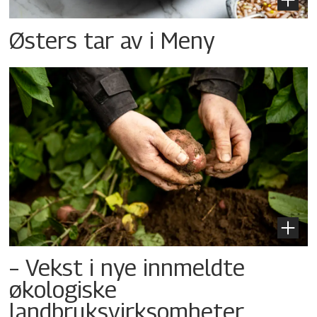
Østers tar av i Meny
– Vekst i nye innmeldte
økologiske
landbruksvirksomheter