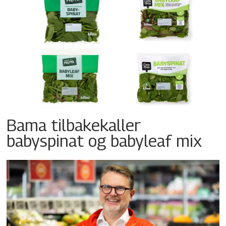
Bama tilbakekaller
babyspinat og babyleaf mix