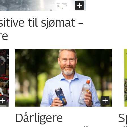
tive til sjømat –
re
Dårligere
S