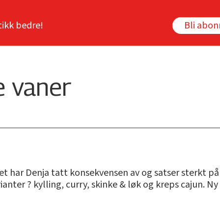
tikk bedre!
Bli abo
e vaner
t har Denja tatt konsekvensen av og satser sterkt på
ianter ? kylling, curry, skinke & løk og kreps cajun. N