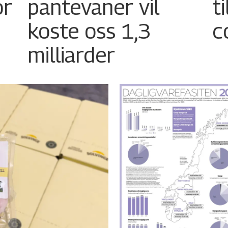
or
pantevaner vil
t
koste oss 1,3
c
milliarder