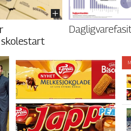
Dagligvarefasi
r
 skolestart
M