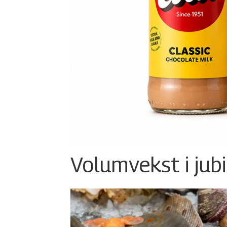
Volumvekst i jub