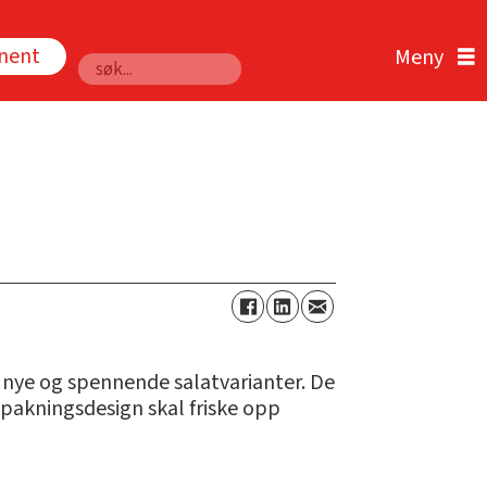
nnent
Søk
 nye og spennende salatvarianter. De
y pakningsdesign skal friske opp