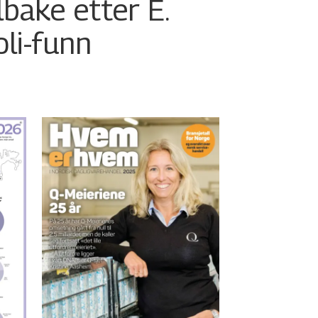
ilbake etter E.
oli-funn