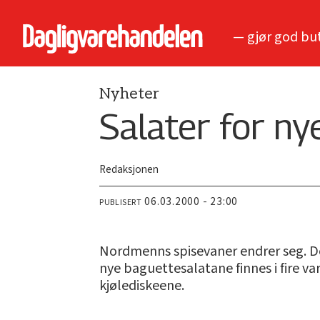
— gjør god bu
Nyheter
Salater for ny
Redaksjonen
06.03.2000 - 23:00
PUBLISERT
Nordmenns spisevaner endrer seg. De
nye baguettesalatane finnes i fire var
kjølediskeene.