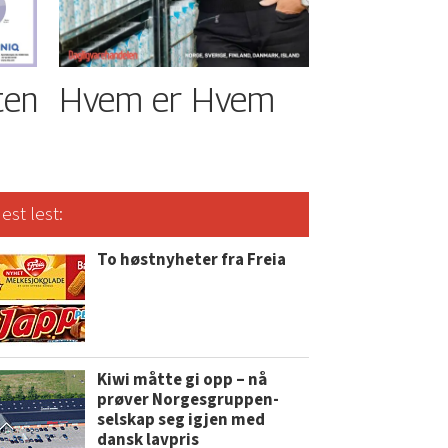
ten
Hvem er Hvem
est lest:
To høstnyheter fra Freia
Kiwi måtte gi opp – nå
prøver Norgesgruppen-
selskap seg igjen med
dansk lavpris