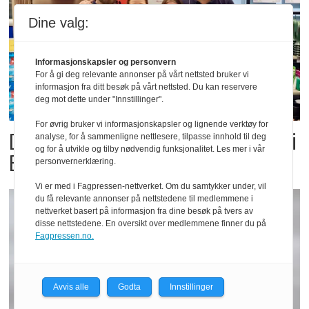
Dine valg:
Informasjonskapsler og personvern
For å gi deg relevante annonser på vårt nettsted bruker vi
informasjon fra ditt besøk på vårt nettsted. Du kan reservere
deg mot dette under "Innstillinger".
For øvrig bruker vi informasjonskapsler og lignende verktøy for
Dette er landets beste Post i
analyse, for å sammenligne nettlesere, tilpasse innhold til deg
og for å utvikle og tilby nødvendig funksjonalitet. Les mer i vår
Butikk
personvernerklæring.
Vi er med i Fagpressen-nettverket. Om du samtykker under, vil
du få relevante annonser på nettstedene til medlemmene i
nettverket basert på informasjon fra dine besøk på tvers av
disse nettstedene. En oversikt over medlemmene finner du på
Fagpressen.no.
Avvis alle
Godta
Innstillinger