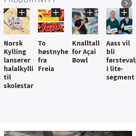
Knalltall
Aass vil
Brus og
Hard
eter
for Açai
bli
jus fra
iste fra
Bowl
førstevalg
Berentsen
Hansa
i lite-
segment