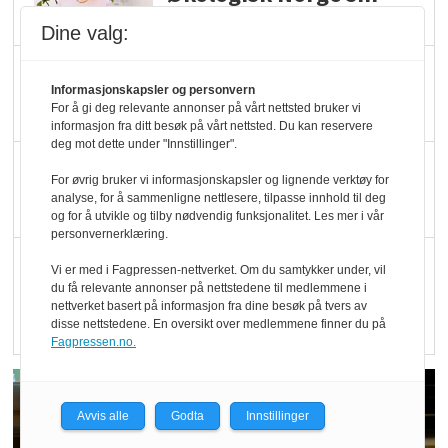
hederspris
Dine valg:
Blir enklere å velge
Informasjonskapsler og personvern
økologisk i butikkhylla
For å gi deg relevante annonser på vårt nettsted bruker vi
informasjon fra ditt besøk på vårt nettsted. Du kan reservere
deg mot dette under "Innstillinger".
Kolonihagen sliter
For øvrig bruker vi informasjonskapsler og lignende verktøy for
med å få tak i nok melk
analyse, for å sammenligne nettlesere, tilpasse innhold til deg
og for å utvikle og tilby nødvendig funksjonalitet. Les mer i vår
personvernerklæring.
Rapport: Økokundene
Vi er med i Fagpressen-nettverket. Om du samtykker under, vil
er klare! Er markedet
du få relevante annonser på nettstedene til medlemmene i
nettverket basert på informasjon fra dine besøk på tvers av
det?
disse nettstedene. En oversikt over medlemmene finner du på
Fagpressen.no.
Avvis alle
Godta
Innstillinger