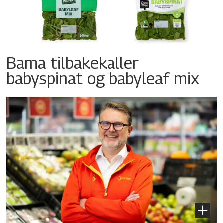
Bama tilbakekaller
babyspinat og babyleaf mix