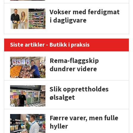
Vokser med ferdigmat
i dagligvare
Siste artikler - Butikk i praksis
Rema-flaggskip
dundrer videre
Slik opprettholdes
ølsalget
Færre varer, men fulle
hyller