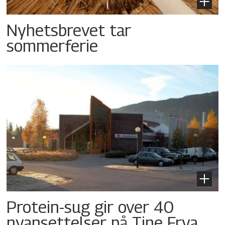
Nyhetsbrevet tar
sommerferie
Protein-sug gir over 40
nyansettelser på Tine Frya