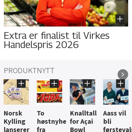
Extra er finalist til Virkes
Handelspris 2026
PRODUKTNYTT
Knalltall
Aass vil
Brus og
Hard
ter
for Açai
bli
jus fra
iste fra
Bowl
førstevalg
Berentsen
Hansa