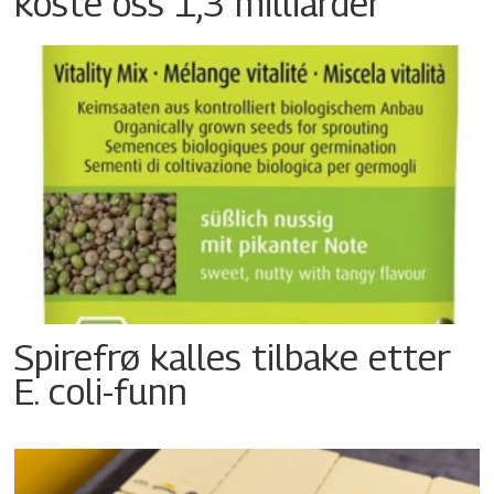
koste oss 1,3 milliarder
Spirefrø kalles tilbake etter
E. coli-funn