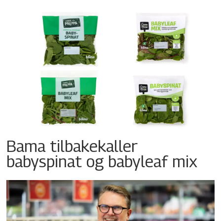
Bama tilbakekaller
babyspinat og babyleaf mix