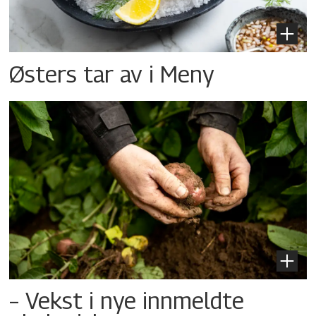
Østers tar av i Meny
– Vekst i nye innmeldte