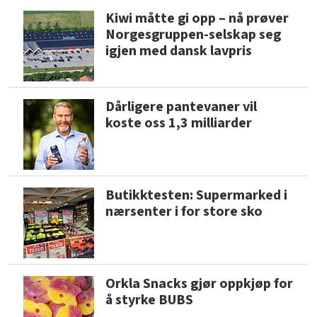
Kiwi måtte gi opp – nå prøver
Norgesgruppen-selskap seg
igjen med dansk lavpris
Dårligere pantevaner vil
koste oss 1,3 milliarder
Butikktesten: Supermarked i
nærsenter i for store sko
Orkla Snacks gjør oppkjøp for
å styrke BUBS