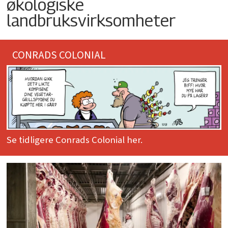
økologiske
landbruksvirksomheter
CONRADS COLONIAL
Se tidligere Conrads Colonial her.