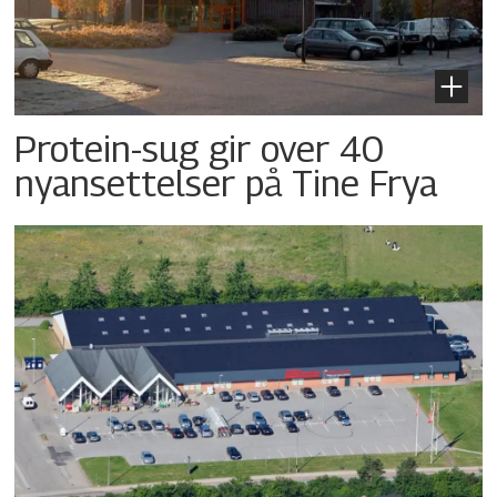
Protein-sug gir over 40
nyansettelser på Tine Frya