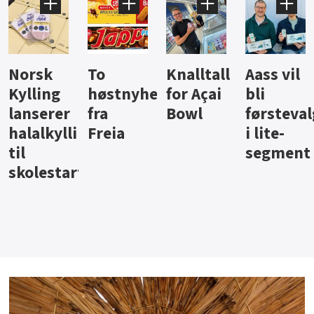
Knalltall
Aass vil
Brus og
Hard
ter
for Açai
bli
jus fra
iste fra
Bowl
førstevalg
Berentsen
Hansa
i lite-
segment