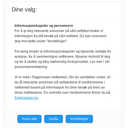
Kolonihagens norske
Dine valg:
yoghurt: Trues av
melkemangel
Informasjonskapsler og personvern
For å gi deg relevante annonser på vårt nettsted bruker vi
informasjon fra ditt besøk på vårt nettsted. Du kan reservere
Marit Kolby vant
deg mot dette under "Innstillinger".
Økologisk Norge sin
For øvrig bruker vi informasjonskapsler og lignende verktøy for
hederspris
analyse, for å sammenligne nettlesere, tilpasse innhold til deg
og for å utvikle og tilby nødvendig funksjonalitet. Les mer i vår
personvernerklæring.
Blir enklere å velge
økologisk i butikkhylla
Vi er med i Fagpressen-nettverket. Om du samtykker under, vil
du få relevante annonser på nettstedene til medlemmene i
nettverket basert på informasjon fra dine besøk på tvers av
disse nettstedene. En oversikt over medlemmene finner du på
Kolonihagen sliter
Fagpressen.no.
med å få tak i nok melk
Avvis alle
Godta
Innstillinger
Rapport: Økokundene