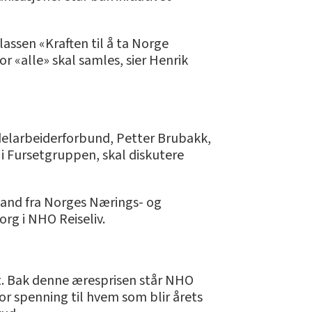
assen «Kraften til å ta Norge
or «alle» skal samles, sier Henrik
delarbeiderforbund, Petter Brubakk,
i Fursetgruppen, skal diskutere
lland fra Norges Nærings- og
g i NHO Reiseliv.
t. Bak denne æresprisen står NHO
or spenning til hvem som blir årets