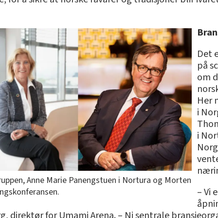
Bran
Det 
på sc
om d
norsk
Her 
i No
Thon
i Nor
Norg
vente
nærin
ruppen, Anne Marie Panengstuen i Nortura og Morten
– Vi 
ingskonferansen.
åpni
g, direktør for Umami Arena. – Ni sentrale bransjeorgan