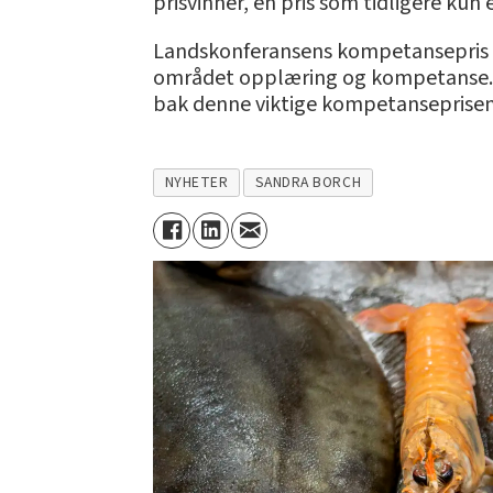
prisvinner, en pris som tidligere kun 
Landskonferansens kompetansepris ska
området opplæring og kompetanse. D
bak denne viktige kompetanseprisen
NYHETER
SANDRA BORCH