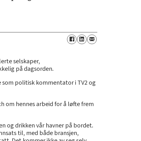
erte selskaper,
ikkelig på dagsorden.
 se som politisk kommentator i TV2 og
ch om hennes arbeid for å løfte frem
aten og drikken vår havner på bordet.
ginnsats til, med både bransjen,
etatt. Det kommer ikke av seg selv,