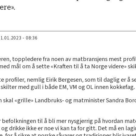
ere».
11.01.2023 - 08:36
eren, toppledere fra noen av matbransjens mest profil
ed mål om å sette «Kraften til å ta Norge videre» sk
te profiler, nemlig Eirik Bergesen, som til daglig er å
skilter med gull i både EM, VM og OL innen kokkefag.
n skal «grille» Landbruks- og matminister Sandra Bor
får befolkningen til å bli mer nysgjerrig på hvordan m
t og drikke ikke er noe vi kan ta for gitt. Det må en la
, for å sikre at norske råvarer og tradisjoner blir ivar