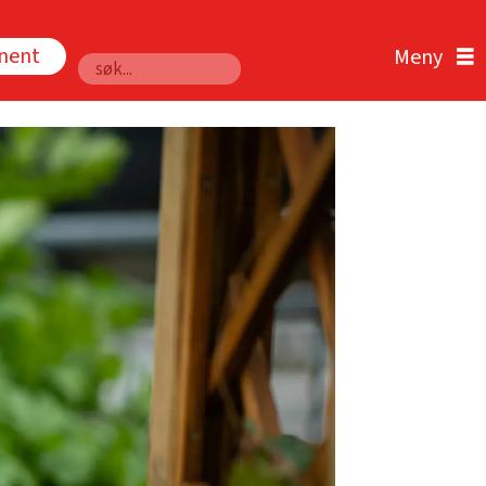
nnent
Søk