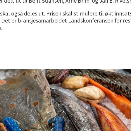
er delt ut til Bent Stiansen, Arne Brimi og Jan E. Rivels
l også deles ut. Prisen skal stimulere til økt innsats
et er bransjesamarbeidet Landskonferansen for res
.