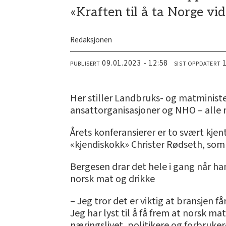
«Kraften til å ta Norge vid
Redaksjonen
09.01.2023 - 12:58
PUBLISERT
SIST OPPDATERT
Her stiller Landbruks- og matminist
ansattorganisasjoner og NHO – alle m
Årets konferansierer er to svært kjen
«kjendiskokk» Christer Rødseth, som 
Bergesen drar det hele i gang når ha
norsk mat og drikke
– Jeg tror det er viktig at bransjen 
Jeg har lyst til å få frem at norsk ma
næringslivet, politikere og forbrukere