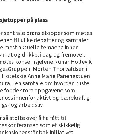
sjetopper på plass
er sentrale bransjetopper som møtes
enen til ulike debatter og samtaler
e mest aktuelle temaene innen
 mat og drikke, i dag og fremover.
møtes konsernsjefene Runar Hollevik
rgesGruppen, Morten Thorvaldsen i
 Hotels og Anne Marie Panengstuen
tura, i en samtale om hvordan ruste
e for de store oppgavene som
r oss innenfor aktivt og bærekraftig
gs- og arbeidsliv.
er så stolte over å ha fått til
ngskonferansen som et skikkelig
isasjoner står bak initiativet