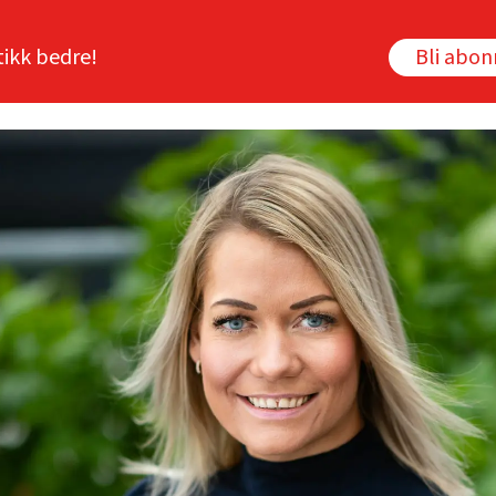
tikk bedre!
Bli abo