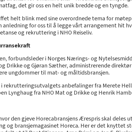
atfag, det gir oss en helt unik bredde og en tyngde.
ffet helt blink med sine overordnede tema for møtepl
in anledning for oss til å legge vårt arrangement hit hv
tanse og rekruttering i NHO Reiseliv.
urransekraft
sen, forbundsleder i Norges Nærings- og Nytelsesmid
og Drikke og Gjøran Sæther, administrerende direktør 
flere ungdommer til mat- og måltidsbransjen.
k i rekrutteringsutvalgets anbefalinger fra Merete He
en Lynghaug fra NHO Mat og Drikke og Henrik Hambor
vor den gjeve Horecabransjens Ærespris skal deles u
ng og bransjemagasinet Horeca. Her er det knyttet st