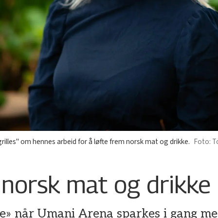
illes" om hennes arbeid for å løfte frem norsk mat og drikke.
T
norsk mat og drikke
te» når Umani Arena sparkes i gang m