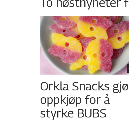
To høstnyheter f
Orkla Snacks gjø
oppkjøp for å
styrke BUBS