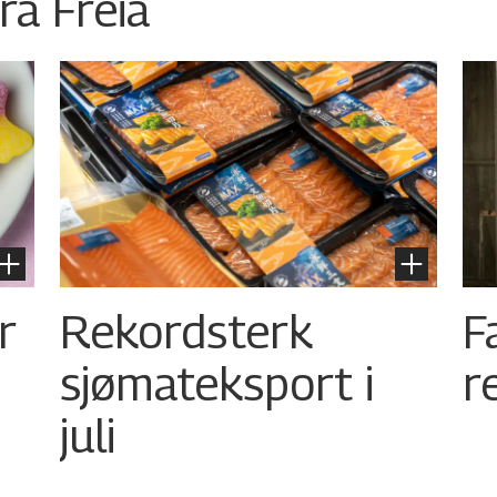
ra Freia
r
Rekordsterk
F
sjømateksport i
r
juli