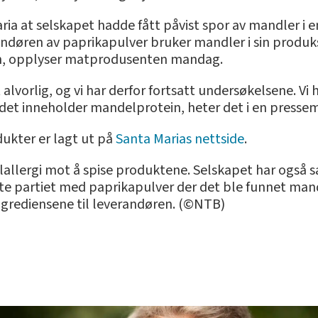
ia at selskapet hadde fått påvist spor av mandler i en
randøren av paprikapulver bruker mandler i sin produk
sten, opplyser matprodusenten mandag.
lvorlig, og vi har derfor fortsatt undersøkelsene. Vi h
det inneholder mandelprotein, heter det i en presse
dukter er lagt ut på
Santa Marias nettside
.
lallergi mot å spise produktene. Selskapet har også
 partiet med paprikapulver der det ble funnet mande
grediensene til leverandøren. (©NTB)