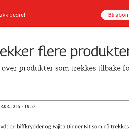
tikk bedre!
Bli abo
ekker flere produkte
n over produkter som trekkes tilbake f
03.03.2015 - 19:52
ydder, biffkrydder og Fajita Dinner Kit som nå trekkes