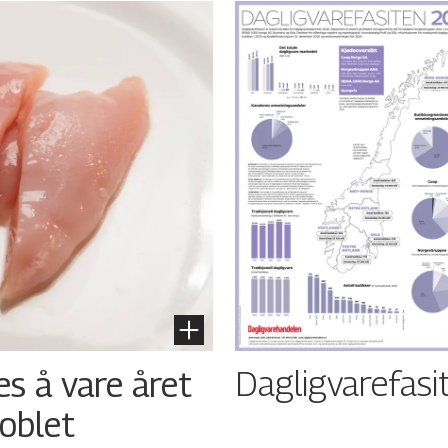
Dagligvarefasi
es å vare året
oblet