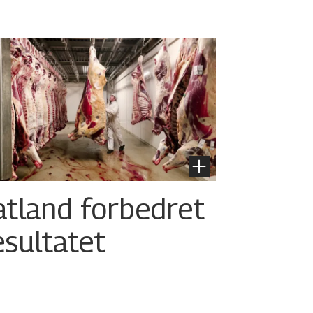
atland forbedret
esultatet