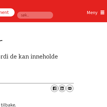
nnent
Søk
r
ordi de kan inneholde
 tilbake.