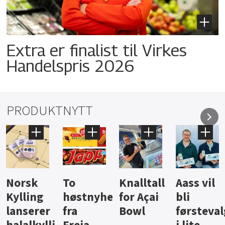
Extra er finalist til Virkes
Handelspris 2026
PRODUKTNYTT
Knalltall
Aass vil
Brus og
Hard
ter
for Açai
bli
jus fra
iste fra
Bowl
førstevalg
Berentsen
Hansa