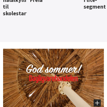
i lite-
segment