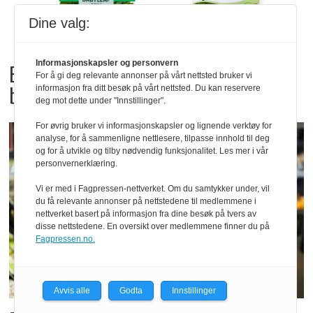
Dine valg:
Informasjonskapsler og personvern
Bama tilbakekaller
For å gi deg relevante annonser på vårt nettsted bruker vi
babyspinat og babyleaf mix
informasjon fra ditt besøk på vårt nettsted. Du kan reservere
deg mot dette under "Innstillinger".
For øvrig bruker vi informasjonskapsler og lignende verktøy for
analyse, for å sammenligne nettlesere, tilpasse innhold til deg
og for å utvikle og tilby nødvendig funksjonalitet. Les mer i vår
personvernerklæring.
Vi er med i Fagpressen-nettverket. Om du samtykker under, vil
du få relevante annonser på nettstedene til medlemmene i
nettverket basert på informasjon fra dine besøk på tvers av
disse nettstedene. En oversikt over medlemmene finner du på
Fagpressen.no.
Avvis alle
Godta
Innstillinger