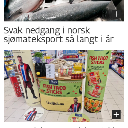
Svak nedgang i norsk
sjømateksport så langt i år