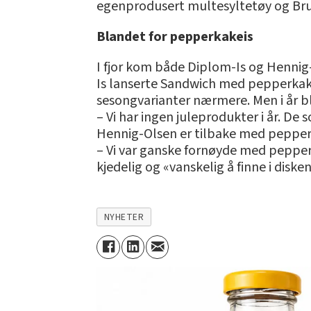
egenprodusert multesyltetøy og Brul
Blandet for pepperkakeis
I fjor kom både Diplom-Is og Hennig
Is lanserte Sandwich med pepperkake
sesongvarianter nærmere. Men i år bli
– Vi har ingen juleprodukter i år. De
Hennig-Olsen er tilbake med pepperka
– Vi var ganske fornøyde med pepperk
kjedelig og «vanskelig å finne i disk
NYHETER