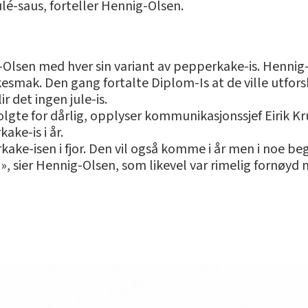
é-saus, forteller Hennig-Olsen.
-Olsen med hver sin variant av pepperkake-is. Hennig
smak. Den gang fortalte Diplom-Is at de ville utfors
r det ingen jule-is.
 solgte for dårlig, opplyser kommunikasjonssjef Eirik 
ke-is i år.
ake-isen i fjor. Den vil også komme i år men i noe be
en», sier Hennig-Olsen, som likevel var rimelig fornøyd