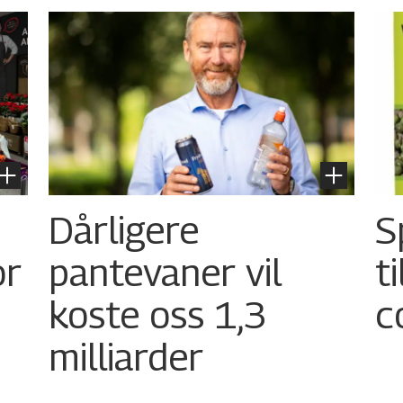
Dårligere
S
or
pantevaner vil
t
koste oss 1,3
c
milliarder