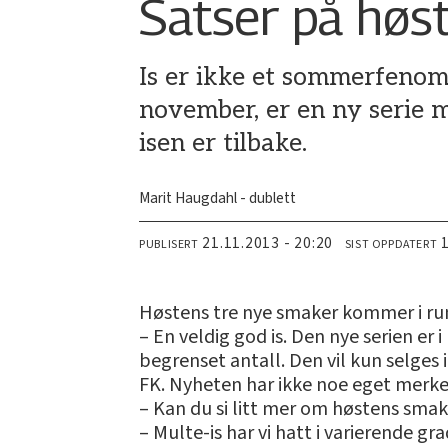
Satser på høst
Is er ikke et sommerfenom
november, er en ny serie 
isen er tilbake.
Marit Haugdahl - dublett
21.11.2013 - 20:20
PUBLISERT
SIST OPPDATERT
Høstens tre nye smaker kommer i run
– En veldig god is. Den nye serien e
begrenset antall. Den vil kun selges
FK. Nyheten har ikke noe eget merke
– Kan du si litt mer om høstens sma
– Multe-is har vi hatt i varierende gr