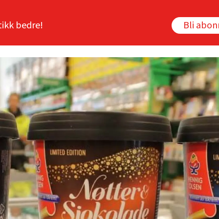
tikk bedre!
Bli abo