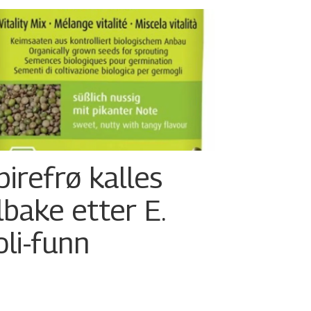
pirefrø kalles
ilbake etter E.
oli-funn