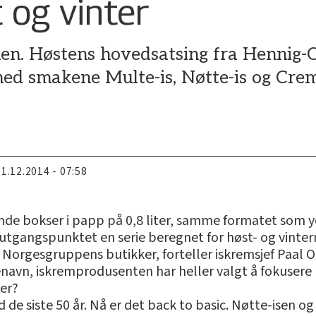
 og vinter
en. Høstens hovedsatsing fra Hennig-Ol
med smakene Multe-is, Nøtte-is og Cre
11.12.2014 - 07:58
de bokser i papp på 0,8 liter, samme formatet som y
r i utgangspunktet en serie beregnet for høst- og vin
 i Norgesgruppens butikker, forteller iskremsjef Paal
navn, iskremprodusenten har heller valgt å fokusere
ker?
ad de siste 50 år. Nå er det back to basic. Nøtte-isen o