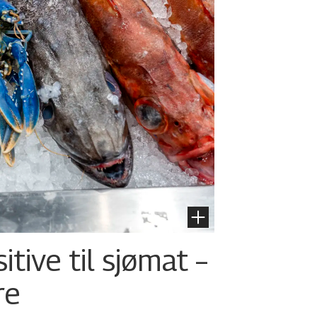
tive til sjømat –
re