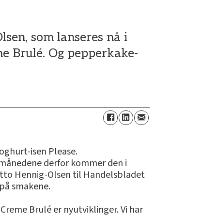
sen, som lanseres nå i
me Brulé. Og pepperkake-
oghurt-isen Please.
termånedene derfor kommer den i
 Otto Hennig-Olsen til Handelsbladet
 på smakene.
g Creme Brulé er nyutviklinger. Vi har