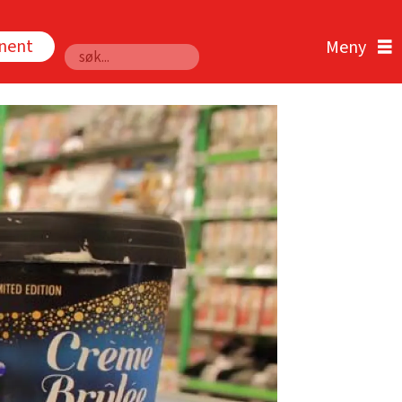
nnent
Søk