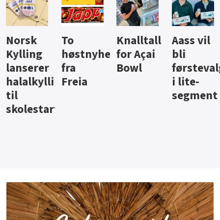
Knalltall
Aass vil
Brus og
Hard
ter
for Açai
bli
jus fra
iste fra
Bowl
førstevalg
Berentsen
Hansa
i lite-
segment