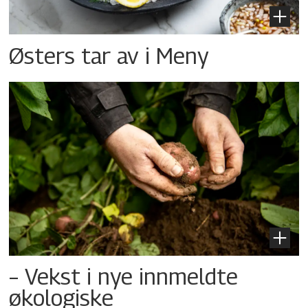
Østers tar av i Meny
– Vekst i nye innmeldte
økologiske