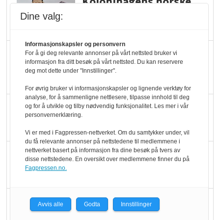
Kolonihagens norske
yoghurt: Trues av
Dine valg:
melkemangel
Informasjonskapsler og personvern
Marit Kolby vant
For å gi deg relevante annonser på vårt nettsted bruker vi
informasjon fra ditt besøk på vårt nettsted. Du kan reservere
Økologisk Norge sin
deg mot dette under "Innstillinger".
hederspris
For øvrig bruker vi informasjonskapsler og lignende verktøy for
analyse, for å sammenligne nettlesere, tilpasse innhold til deg
Blir enklere å velge
og for å utvikle og tilby nødvendig funksjonalitet. Les mer i vår
personvernerklæring.
økologisk i butikkhylla
Vi er med i Fagpressen-nettverket. Om du samtykker under, vil
du få relevante annonser på nettstedene til medlemmene i
nettverket basert på informasjon fra dine besøk på tvers av
Kolonihagen sliter
disse nettstedene. En oversikt over medlemmene finner du på
med å få tak i nok melk
Fagpressen.no.
Rapport: Økokundene
Avvis alle
Godta
Innstillinger
er klare! Er markedet