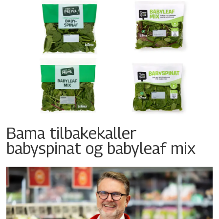
Bama tilbakekaller
babyspinat og babyleaf mix