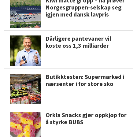
Kiwi måtte gi opp – nå prøver
Norgesgruppen-selskap seg
igjen med dansk lavpris
Dårligere pantevaner vil
koste oss 1,3 milliarder
Butikktesten: Supermarked i
nærsenter i for store sko
Orkla Snacks gjør oppkjøp for
å styrke BUBS