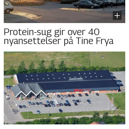
Protein-sug gir over 40
nyansettelser på Tine Frya