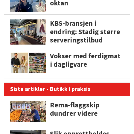
oktan
KBS-bransjen i
endring: Stadig større
serveringstilbud
Vokser med ferdigmat
i dagligvare
Siste artikler - Butikk i praksis
Rema-flaggskip
dundrer videre
Slik opprettholdes