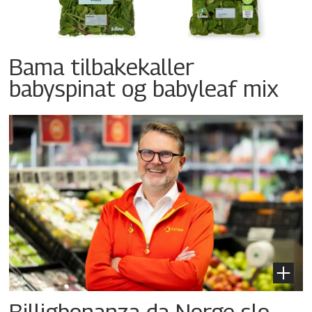
Bama tilbakekaller
babyspinat og babyleaf mix
Billigbonanza da Norge slo