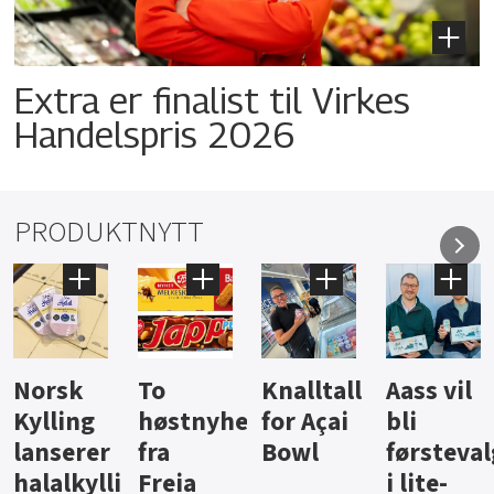
Extra er finalist til Virkes
Handelspris 2026
PRODUKTNYTT
Knalltall
Aass vil
Brus og
Hard
ter
for Açai
bli
jus fra
iste fra
Bowl
førstevalg
Berentsen
Hansa
i lite-