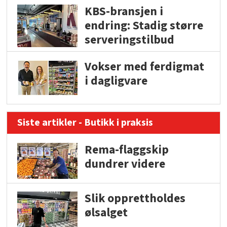
KBS-bransjen i
endring: Stadig større
serveringstilbud
Vokser med ferdigmat
i dagligvare
Siste artikler - Butikk i praksis
Rema-flaggskip
dundrer videre
Slik opprettholdes
ølsalget