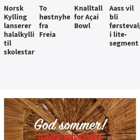
Knalltall
Aass vil
Brus og
Hard
ter
for Açai
bli
jus fra
iste fra
Bowl
førstevalg
Berentsen
Hansa
i lite-
segment