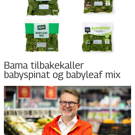
Bama tilbakekaller
babyspinat og babyleaf mix