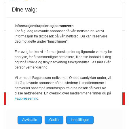
Dine valg:
Færre varer, men fulle
hyller
Informasjonskapsler og personvern
For å gi deg relevante annonser på vårt nettsted bruker vi
KI lager mat i butikken
informasjon fra ditt besøk på vårt nettsted. Du kan reservere
deg mot dette under "Innstillinger".
For øvrig bruker vi informasjonskapsler og lignende verktøy for
analyse, for å sammenligne nettlesere, tilpasse innhold til deg
og for å utvikle og tilby nødvendig funksjonalitet. Les mer i vår
Q passerte 1 milliard i
personvernerklæring.
Rema i 2025
Vi er med i Fagpressen-nettverket. Om du samtykker under, vil
du få relevante annonser på nettstedene til medlemmene i
nettverket basert på informasjon fra dine besøk på tvers av
disse nettstedene. En oversikt over medlemmene finner du på
Siste artikler - Økologisk
Fagpressen.no.
Kolonihagens norske
yoghurt: Trues av
Avvis alle
Godta
Innstillinger