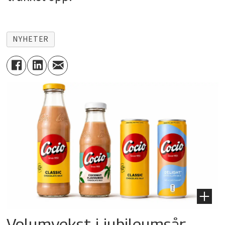
NYHETER
Volumvekst i jubileumsår