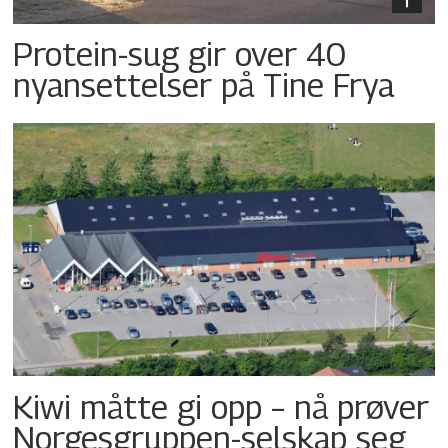
Protein-sug gir over 40
nyansettelser på Tine Frya
Kiwi måtte gi opp – nå prøver
Norgesgruppen-selskap seg