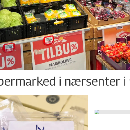
permarked i nærsenter i 