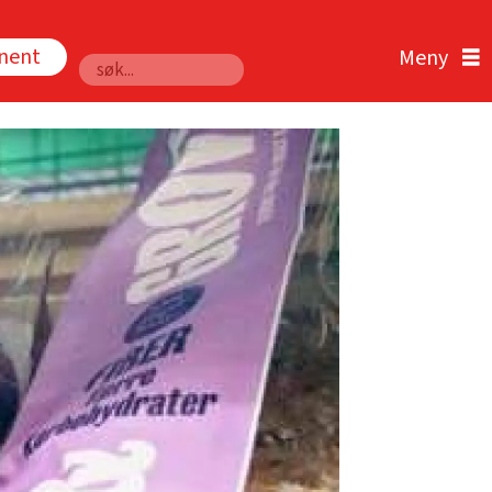
nnent
Søk