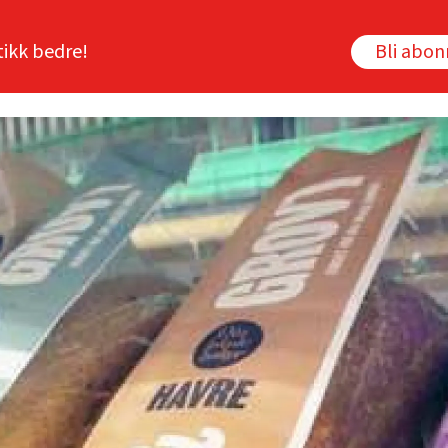
tikk bedre!
Bli abo