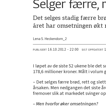
Selger færre,
Det selges stadig færre br
året har omsetningen økt m
Lena S. Heckendorn_2
16.10.2012 - 22:00
PUBLISERT
SIST OPPDATERT
I løpet av de siste 52 ukene ble det 
178,6 millioner kroner. Målt i volum 
– Det selges færre brød, rett og slet
årsaken. Men nedgangen det siste året 
fremover slik at markedet svinger o
– Men hvorfor øker omsetningen?