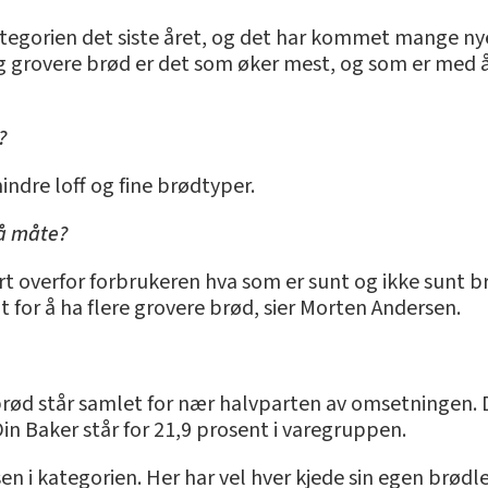
i kategorien det siste året, og det har kommet mange
og grovere brød er det som øker mest, og som er med å 
?
 mindre loff og fine brødtyper.
så måte?
rt overfor forbrukeren hva som er sunt og ikke sunt brø
nt for å ha flere grovere brød, sier Morten Andersen.
brød står samlet for nær halvparten av omsetningen. D
n Baker står for 21,9 prosent i varegruppen.
en i kategorien. Her har vel hver kjede sin egen brød