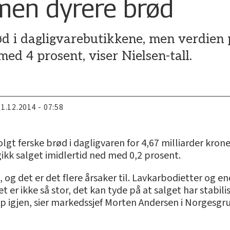
 men dyrere brød
ød i dagligvarebutikkene, men verdien 
ed 4 prosent, viser Nielsen-tall.
11.12.2014 - 07:58
solgt ferske brød i dagligvaren for 4,67 milliarder kro
gikk salget imidlertid ned med 0,2 prosent.
t, og det er det flere årsaker til. Lavkarbodietter og 
er ikke så stor, det kan tyde på at salget har stabilis
pp igjen, sier markedssjef Morten Andersen i Norgesgr