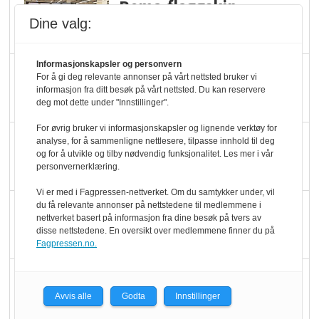
Rema-flaggskip
dundrer videre
Dine valg:
Informasjonskapsler og personvern
Slik opprettholdes
For å gi deg relevante annonser på vårt nettsted bruker vi
ølsalget
informasjon fra ditt besøk på vårt nettsted. Du kan reservere
deg mot dette under "Innstillinger".
For øvrig bruker vi informasjonskapsler og lignende verktøy for
Færre varer, men fulle
analyse, for å sammenligne nettlesere, tilpasse innhold til deg
og for å utvikle og tilby nødvendig funksjonalitet. Les mer i vår
hyller
personvernerklæring.
Vi er med i Fagpressen-nettverket. Om du samtykker under, vil
du få relevante annonser på nettstedene til medlemmene i
KI lager mat i butikken
nettverket basert på informasjon fra dine besøk på tvers av
disse nettstedene. En oversikt over medlemmene finner du på
Fagpressen.no.
Q passerte 1 milliard i
Rema i 2025
Avvis alle
Godta
Innstillinger