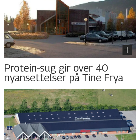
Protein-sug gir over 40
nyansettelser på Tine Frya