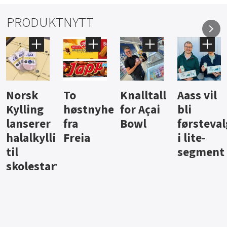
PRODUKTNYTT
Knalltall
Aass vil
Brus og
Hard
ter
for Açai
bli
jus fra
iste fra
Bowl
førstevalg
Berentsen
Hansa
i lite-
segment