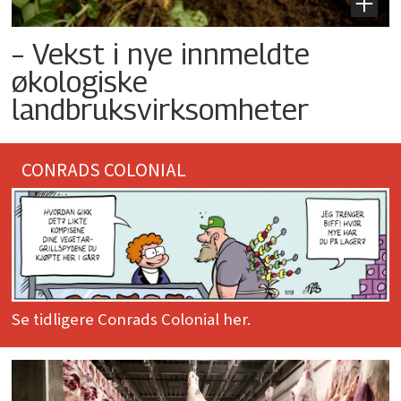
– Vekst i nye innmeldte
økologiske
landbruksvirksomheter
CONRADS COLONIAL
Se tidligere Conrads Colonial her.