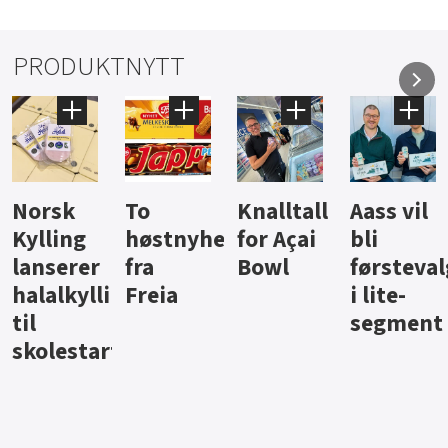
PRODUKTNYTT
Knalltall
Aass vil
Brus og
Hard
heter
for Açai
bli
jus fra
iste fra
Bowl
førstevalg
Berentsen
Hansa
g
i lite-
segment