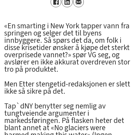
«En smarting i New York tapper vann fra
springen og selger det til byens
innbyggere. Så spørs det da, om folk i
disse krisetider ønsker å kjøpe det sterkt
overprisede vannet?» spør VG seg, og
avslører en ikke akkurat overdreven stor
tro på produktet.
Men Etter stengetid-redaksjonen er slett
ikke så sikre på det.
Tap`dNY benytter seg nemlig av
tungtveiende argumenter i
markedsføringen. På flasken heter det
blant annet at «No glaciers were
harmed making this water» (Ingen