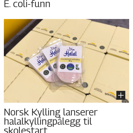
E. coli-funn
Norsk Kylling lanserer
halalkyllingpålegg til
skolestart