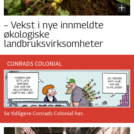
– Vekst i nye innmeldte
økologiske
landbruksvirksomheter
CONRADS COLONIAL
Se tidligere Conrads Colonial her.