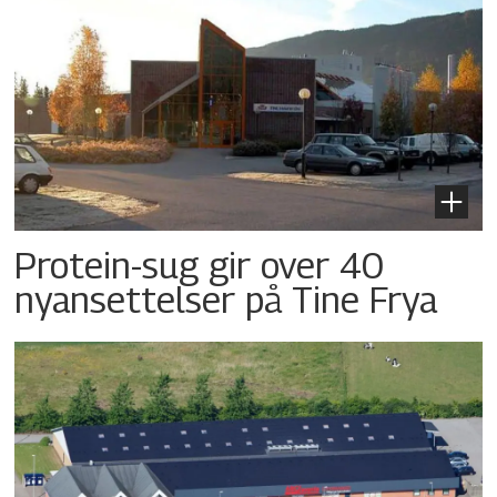
Protein-sug gir over 40
nyansettelser på Tine Frya