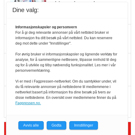
Ti bensinstasjoner
Dine valg:
legger ned hver måned
Informasjonskapsler og personvern
Potetball, kylling og 98
For å gi deg relevante annonser på vårt nettsted bruker vi
informasjon fra ditt besøk på vårt nettsted. Du kan reservere
oktan
deg mot dette under "Innstillinger".
For øvrig bruker vi informasjonskapsler og lignende verktøy for
KBS-bransjen i
analyse, for å sammenligne nettlesere, tilpasse innhold til deg
og for å utvikle og tilby nødvendig funksjonalitet. Les mer i vår
endring: Stadig større
personvernerklæring.
serveringstilbud
Vi er med i Fagpressen-nettverket. Om du samtykker under, vil
du få relevante annonser på nettstedene til medlemmene i
nettverket basert på informasjon fra dine besøk på tvers av
Vokser med ferdigmat
disse nettstedene. En oversikt over medlemmene finner du på
i dagligvare
Fagpressen.no.
Avvis alle
Godta
Innstillinger
Siste artikler - Butikk i praksis