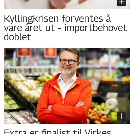
Kyllingkrisen forventes å
vare året ut – importbehovet
doblet
Extra er finalist til Virkes