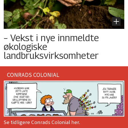
– Vekst i nye innmeldte
økologiske
landbruksvirksomheter
CONRADS COLONIAL
Se tidligere Conrads Colonial her.