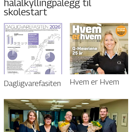
halalkyllingpålegg til
skolestart
Hvem er Hvem
Dagligvarefasiten