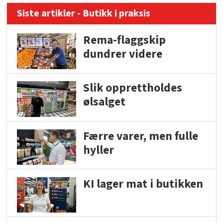
Siste artikler - Butikk i praksis
Rema-flaggskip
dundrer videre
Slik opprettholdes
ølsalget
Færre varer, men fulle
hyller
KI lager mat i butikken