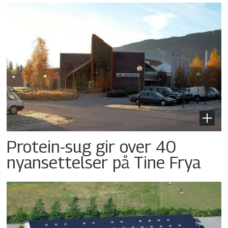
Protein-sug gir over 40
nyansettelser på Tine Frya