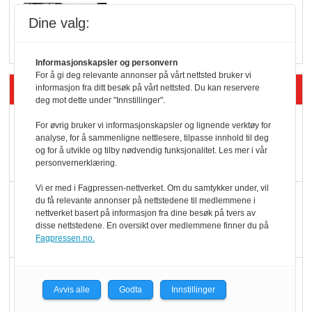
Q passerte 1 milliard i
Dine valg:
Rema i 2025
Informasjonskapsler og personvern
For å gi deg relevante annonser på vårt nettsted bruker vi
Siste artikler - Økologisk
informasjon fra ditt besøk på vårt nettsted. Du kan reservere
deg mot dette under "Innstillinger".
Kolonihagens norske
For øvrig bruker vi informasjonskapsler og lignende verktøy for
analyse, for å sammenligne nettlesere, tilpasse innhold til deg
yoghurt: Trues av
og for å utvikle og tilby nødvendig funksjonalitet. Les mer i vår
melkemangel
personvernerklæring.
Vi er med i Fagpressen-nettverket. Om du samtykker under, vil
Marit Kolby vant
du få relevante annonser på nettstedene til medlemmene i
nettverket basert på informasjon fra dine besøk på tvers av
Økologisk Norge sin
disse nettstedene. En oversikt over medlemmene finner du på
hederspris
Fagpressen.no.
Blir enklere å velge
Avvis alle
Godta
Innstillinger
økologisk i butikkhylla