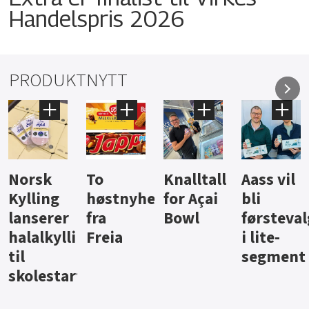
Handelspris 2026
PRODUKTNYTT
Knalltall
Aass vil
Brus og
Hard
ter
for Açai
bli
jus fra
iste fra
Bowl
førstevalg
Berentsen
Hansa
i lite-
segment