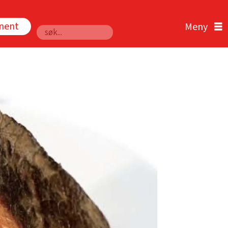
nnent
Søk