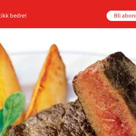
tikk bedre!
Bli abo