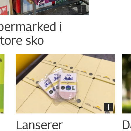
permarked i
store sko
Lanserer
D