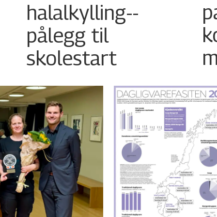
halalkylling-­
p
pålegg til
k
skolestart
m