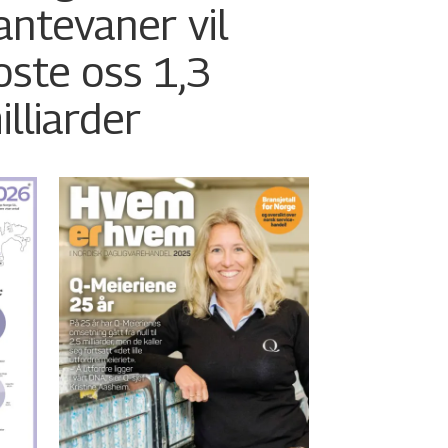
antevaner vil
oste oss 1,3
illiarder