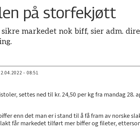
len på storfekjøtt
 sikre markedet nok biff, sier adm. dire
ing.
22.04.2022 - 08:51
toler, settes ned til kr. 24,50 per kg fra mandag 28. ap
ffer enn det man er i stand til å få fram av norske sla
akt får markedet tilført mer biffer og fileter, etterso