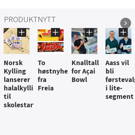
PRODUKTNYTT
Knalltall
Aass vil
Brus og
Hard
ter
for Açai
bli
jus fra
iste fra
Bowl
førstevalg
Berentsen
Hansa
i lite-
segment