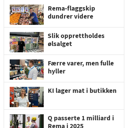
Rema-flaggskip
dundrer videre
Slik opprettholdes
ølsalget
Færre varer, men fulle
hyller
KI lager mat i butikken
Q passerte 1 milliard i
Rema i 2025