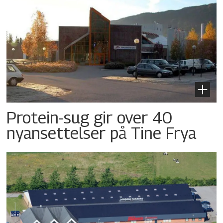
Protein-sug gir over 40
nyansettelser på Tine Frya