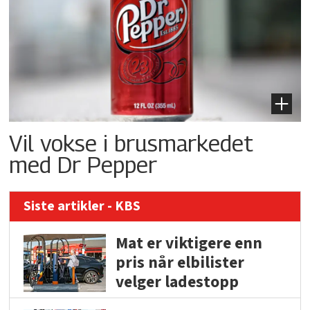
Vil vokse i brusmarkedet
med Dr Pepper
Siste artikler - KBS
Mat er viktigere enn
pris når elbilister
velger ladestopp