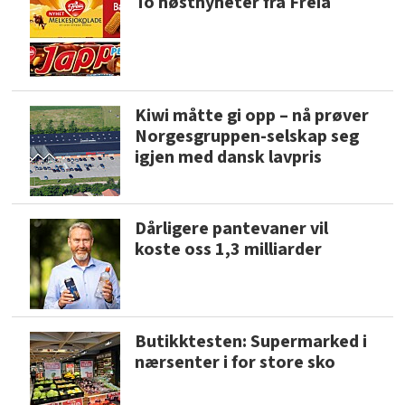
To høstnyheter fra Freia
Kiwi måtte gi opp – nå prøver
Norgesgruppen-selskap seg
igjen med dansk lavpris
Dårligere pantevaner vil
koste oss 1,3 milliarder
Butikktesten: Supermarked i
nærsenter i for store sko