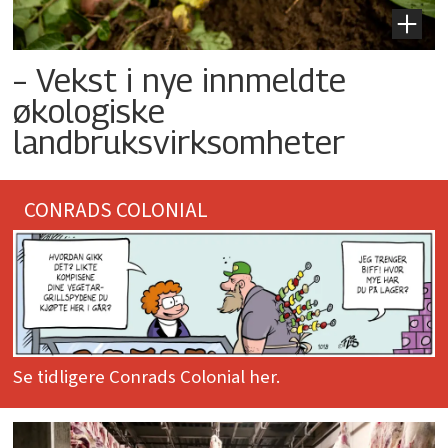
– Vekst i nye innmeldte
økologiske
landbruksvirksomheter
CONRADS COLONIAL
Se tidligere Conrads Colonial her.