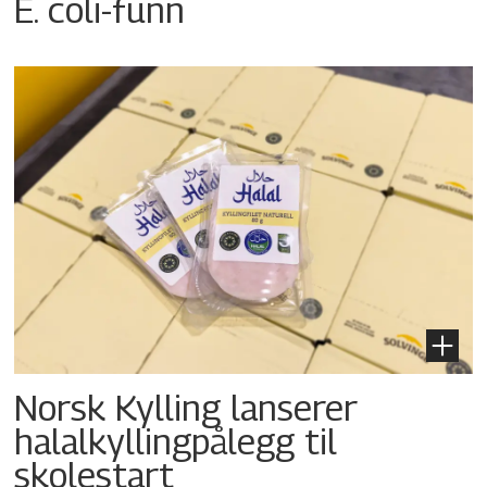
E. coli-funn
Norsk Kylling lanserer
halalkyllingpålegg til
skolestart