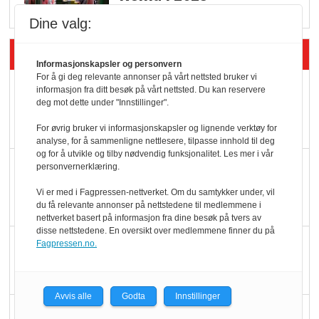
Dine valg:
Siste artikler - Økologisk
Informasjonskapsler og personvern
For å gi deg relevante annonser på vårt nettsted bruker vi
Kolonihagens norske
informasjon fra ditt besøk på vårt nettsted. Du kan reservere
deg mot dette under "Innstillinger".
yoghurt: Trues av
melkemangel
For øvrig bruker vi informasjonskapsler og lignende verktøy for
analyse, for å sammenligne nettlesere, tilpasse innhold til deg
og for å utvikle og tilby nødvendig funksjonalitet. Les mer i vår
Marit Kolby vant
personvernerklæring.
Økologisk Norge sin
Vi er med i Fagpressen-nettverket. Om du samtykker under, vil
hederspris
du få relevante annonser på nettstedene til medlemmene i
nettverket basert på informasjon fra dine besøk på tvers av
disse nettstedene. En oversikt over medlemmene finner du på
Blir enklere å velge
Fagpressen.no.
økologisk i butikkhylla
Avvis alle
Godta
Innstillinger
Kolonihagen sliter