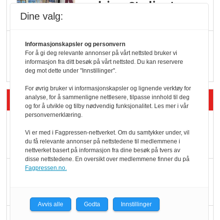
endring: Stadig større
Dine valg:
serveringstilbud
Vokser med ferdigmat
Informasjonskapsler og personvern
For å gi deg relevante annonser på vårt nettsted bruker vi
i dagligvare
informasjon fra ditt besøk på vårt nettsted. Du kan reservere
deg mot dette under "Innstillinger".
For øvrig bruker vi informasjonskapsler og lignende verktøy for
Siste artikler - Butikk i praksis
analyse, for å sammenligne nettlesere, tilpasse innhold til deg
og for å utvikle og tilby nødvendig funksjonalitet. Les mer i vår
personvernerklæring.
Rema-flaggskip
Vi er med i Fagpressen-nettverket. Om du samtykker under, vil
dundrer videre
du få relevante annonser på nettstedene til medlemmene i
nettverket basert på informasjon fra dine besøk på tvers av
disse nettstedene. En oversikt over medlemmene finner du på
Fagpressen.no.
Slik opprettholdes
ølsalget
Avvis alle
Godta
Innstillinger