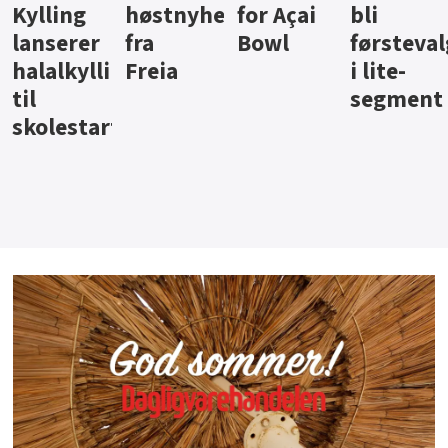
ter
for Açai
bli
jus fra
iste fra
Bowl
førstevalg
Berentsen
Hansa
i lite-
segment