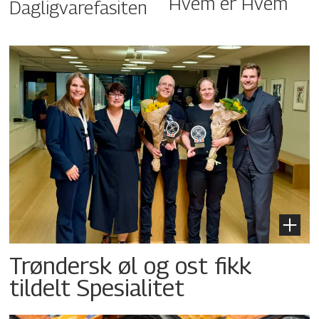
Hvem er Hvem
Dagligvarefasiten
Trøndersk øl og ost fikk
tildelt Spesialitet