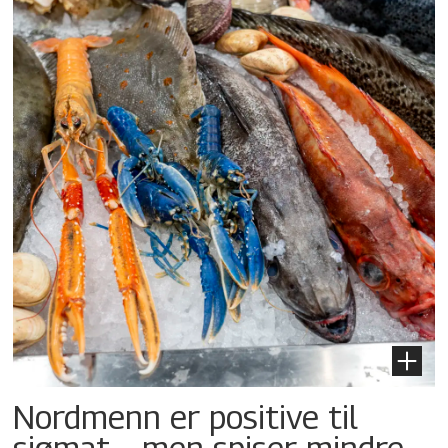
Nordmenn er positive til
sjømat – men spiser mindre