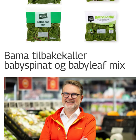
Bama tilbakekaller
babyspinat og babyleaf mix