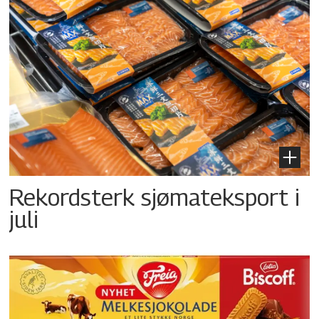
Rekordsterk sjømateksport i
juli