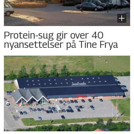
Protein-sug gir over 40
nyansettelser på Tine Frya