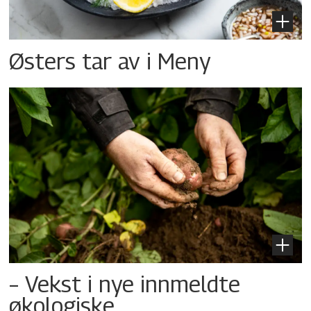
Østers tar av i Meny
– Vekst i nye innmeldte
økologiske