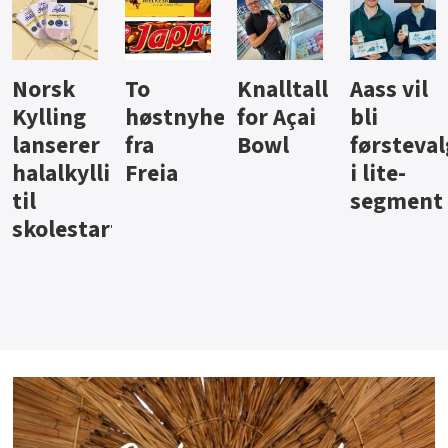
Knalltall
Aass vil
Brus og
Hard
ter
for Açai
bli
jus fra
iste fra
Bowl
førstevalg
Berentsen
Hansa
i lite-
segment