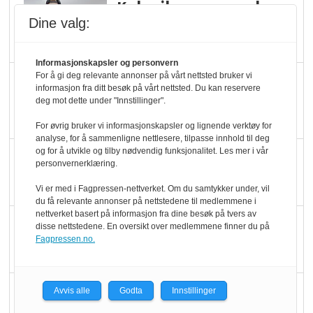
Kolonihagens norske
Dine valg:
yoghurt: Trues av
melkemangel
Informasjonskapsler og personvern
For å gi deg relevante annonser på vårt nettsted bruker vi
Marit Kolby vant
informasjon fra ditt besøk på vårt nettsted. Du kan reservere
Økologisk Norge sin
deg mot dette under "Innstillinger".
hederspris
For øvrig bruker vi informasjonskapsler og lignende verktøy for
analyse, for å sammenligne nettlesere, tilpasse innhold til deg
og for å utvikle og tilby nødvendig funksjonalitet. Les mer i vår
Blir enklere å velge
personvernerklæring.
økologisk i butikkhylla
Vi er med i Fagpressen-nettverket. Om du samtykker under, vil
du få relevante annonser på nettstedene til medlemmene i
nettverket basert på informasjon fra dine besøk på tvers av
Kolonihagen sliter
disse nettstedene. En oversikt over medlemmene finner du på
Fagpressen.no.
med å få tak i nok melk
Rapport: Økokundene
Avvis alle
Godta
Innstillinger