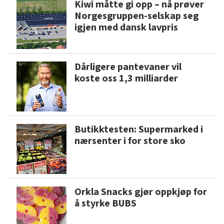
Kiwi måtte gi opp – nå prøver
Norgesgruppen-selskap seg
igjen med dansk lavpris
Dårligere pantevaner vil
koste oss 1,3 milliarder
Butikktesten: Supermarked i
nærsenter i for store sko
Orkla Snacks gjør oppkjøp for
å styrke BUBS