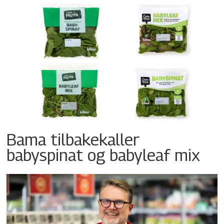
Bama tilbakekaller
babyspinat og babyleaf mix