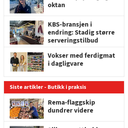
oktan
KBS-bransjen i
endring: Stadig større
serveringstilbud
Vokser med ferdigmat
i dagligvare
Siste artikler - Butikk i praksis
Rema-flaggskip
dundrer videre